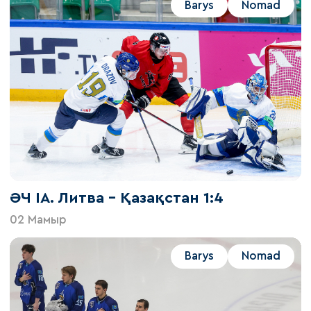
Barys
Nomad
ӘЧ IА. Литва – Қазақстан 1:4
02 Мамыр
Barys
Nomad