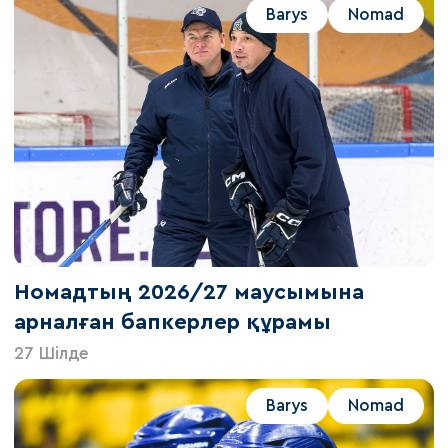
Barys
Nomad
Номадтың 2026/27 маусымына
арналған бапкерлер құрамы
27 Шілде
Barys
Nomad