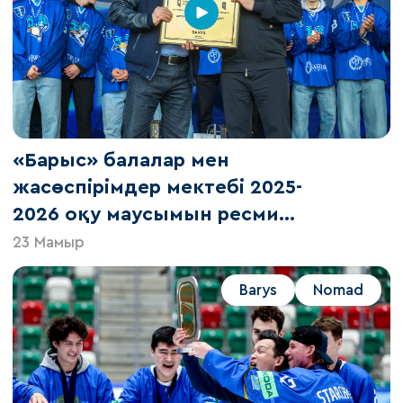
«Барыс» балалар мен
жасөспірімдер мектебі 2025-
2026 оқу маусымын ресми
түрде аяқтады.
23 Мамыр
Barys
Nomad