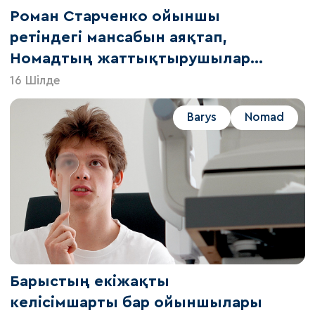
Роман Старченко ойыншы
ретіндегі мансабын аяқтап,
Номадтың жаттықтырушылар
штабына қосылды
16 Шілде
Barys
Nomad
Барыстың екіжақты
келісімшарты бар ойыншылары