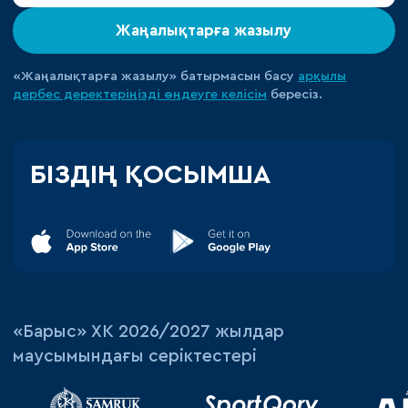
Жаңалықтарға жазылу
«Жаңалықтарға жазылу» батырмасын басу
арқылы
дербес деректеріңізді өңдеуге
келісім
бересіз.
БІЗДІҢ ҚОСЫМША
«‎Барыс»‎ ХК 2026/2027 жылдар
маусымындағы серіктестері