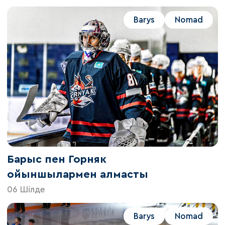
Barys
Nomad
Барыс пен Горняк
ойыншылармен алмасты
06 Шілде
Barys
Nomad