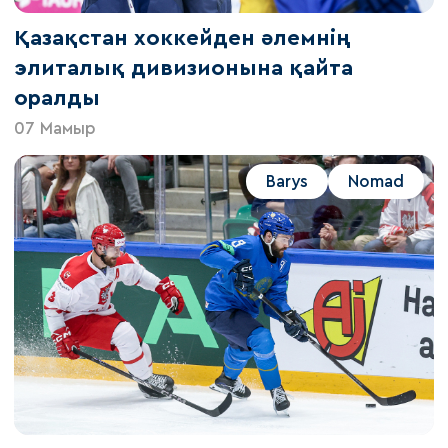
Қазақстан хоккейден әлемнің
элиталық дивизионына қайта
оралды
07 Мамыр
Barys
Nomad