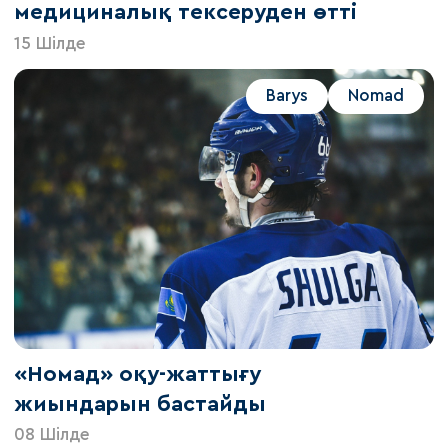
медициналық тексеруден өтті
15 Шілде
Barys
Nomad
«Номад» оқу-жаттығу
жиындарын бастайды
08 Шілде