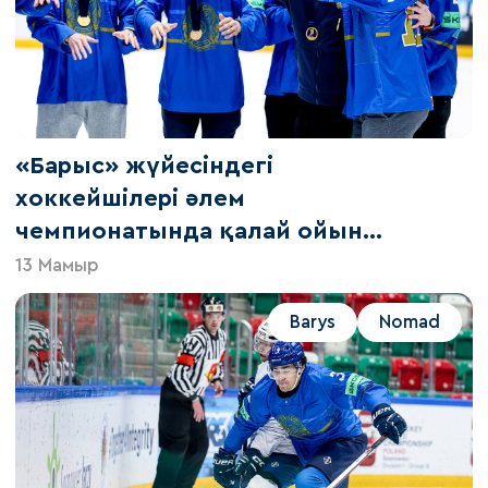
«Барыс» жүйесіндегі
хоккейшілері әлем
чемпионатында қалай ойын
көрсетті
13 Мамыр
Barys
Nomad