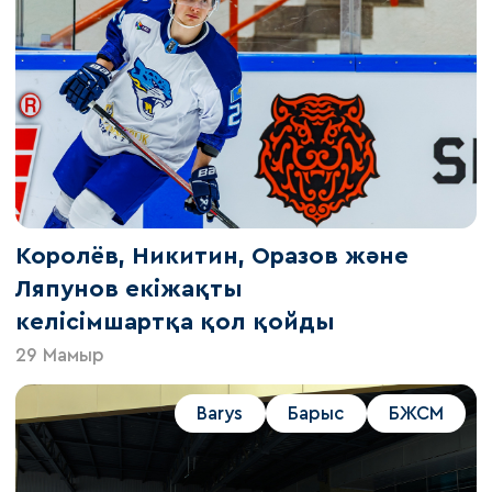
Королёв, Никитин, Оразов және
Ляпунов екіжақты
келісімшартқа қол қойды
29 Мамыр
Barys
Барыс
БЖСМ