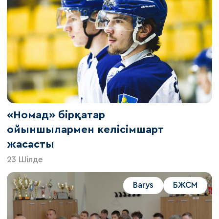
«Номад» бірқатар
ойыншылармен келісімшарт
жасасты
23 Шілде
Barys
БЖСМ