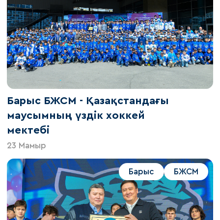
Барыс БЖСМ - Қазақстандағы
маусымның үздік хоккей
мектебі
23 Мамыр
Барыс
БЖСМ