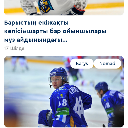
Барыстың екіжақты
келісімшарты бар ойыншылары
мұз айдынындағы
жаттығуларға кірісті
17 Шілде
Barys
Nomad