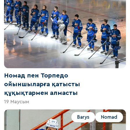
Номад пен Торпедо
ойыншыларға қатысты
құқықтармен алмасты
19 Маусым
Barys
Nomad