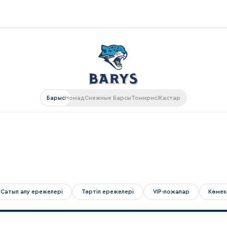
Конференция «Восток»
Дивизион Харламова
Автомобилист
ляции
Барыс
Номад
Снежные Барсы
Томирис
Жастар
Ак Барс
Металлург Мг
рансляции
Нефтехимик
газин
Трактор
Дивизион Чернышева
Сатып алу ережелері
Тәртіп ережелері
VIP-ложалар
Көмек
Авангард
ие КХЛ
Адмирал