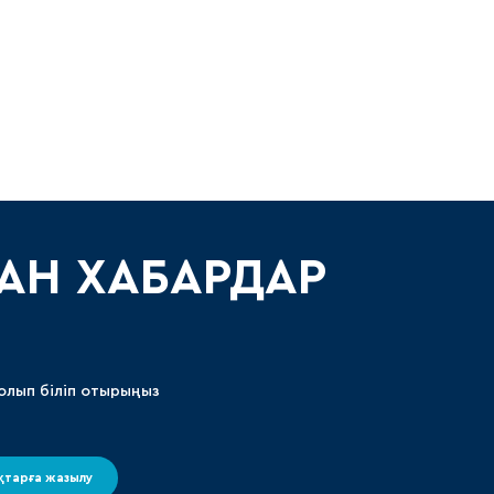
Амур
Барыс
Салават Юлаев
Сибирь
АН ХАБАРДАР
олып біліп отырыңыз
тарға жазылу