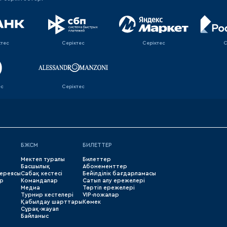
ктес
Серіктес
Серіктес
С
ес
Серіктес
БЖСМ
БИЛЕТТЕР
Мектеп туралы
Билеттер
Басшылық
Абонементтер
лереясы
Сабақ кестесі
Бейілділік бағдарламасы
р
Командалар
Сатып алу ережелері
Медиа
Тәртіп ережелері
Турнир кестелері
VIP-ложалар
Қабылдау шарттары
Көмек
Сұрақ-жауап
Байланыс