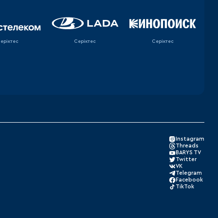
еріктес
Серіктес
Серіктес
Instagram
Threads
BARYS TV
Twitter
VK
Telegram
Facebook
TikTok