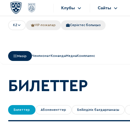
Клубы
Сайты
KZ
VIP-ложалар
Серіктес болыңыз
Конференция «Запад»
Сайты
Дивизион Боброва
Лада
Видеотранс
Чемпионат
Команда
Медиа
Комплаенс
Мәзір
СКА
Хайлайты
Спартак
Текстовые т
Торпедо
БИЛЕТТЕР
Интернет-ма
ХК Сочи
Фотобанк
Дивизион Тарасова
Билеттер
Абонементтер
Бейілділік бағдарламасы
Динамо Мн
Приложен
Динамо М