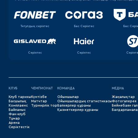
Титулдық серіктес
Бас Серіктес
Бас Сері
Серіктес
Серіктес
Серікт
КЛУБ
ЧЕМПИОНАТ
КОМАНДА
МЕДИА
Клуб тарихы
Күнтізбе
Ойыншылар
Жаңалықтар
Басшылық
Матчтар
Ойыншылардың статистикасы
Фотогалерея
Комплаенс
Турнирлік тор
Бапкерлер құрамы
Бейнебаян га
Байланыс
Қызметкерлер құрамы
Бағдарламала
Фан-клуб
Тұмар
Арена
Серіктестік