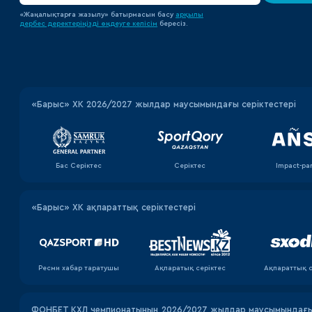
«Жаңалықтарға жазылу» батырмасын басу
арқылы
дербес деректеріңізді өңдеуге
келісім
бересіз.
«‎Барыс»‎ ХК 2026/2027 жылдар маусымындағы серіктестері
Бас Серіктес
Серіктес
Impact-pa
«Барыс» ХК ақпараттық серіктестері
Ресми хабар таратушы
Ақпаратық серiктес
Ақпараттық с
ФОНБЕТ КХЛ чемпионатының 2026/2027 жылдар маусымындағы 