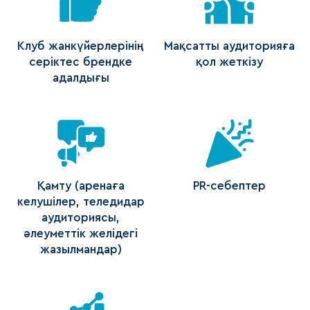
Клуб жанкүйерлерінің
Мақсатты аудиторияға
серіктес брендке
қол жеткізу
адалдығы
Қамту (аренаға
PR-себептер
келушілер, теледидар
аудиториясы,
әлеуметтік желідегі
жазылмандар)