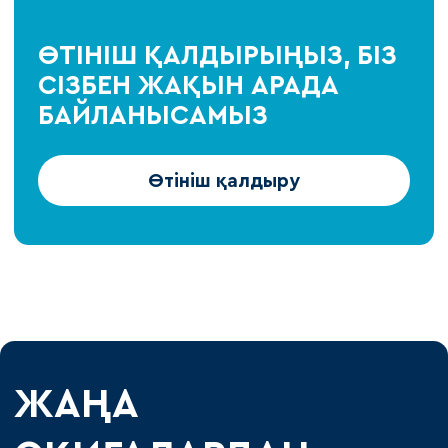
ӨТІНІШ ҚАЛДЫРЫҢЫЗ, БІЗ
СІЗБЕН ЖАҚЫН АРАДА
БАЙЛАНЫСАМЫЗ
Өтініш қалдыру
ЖАҢА