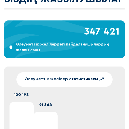
347 421
Әлеуметтік желілердегі пайдаланушылардың
жалпы саны
Әлеуметтік желілер статистикасы
120 198
91 564