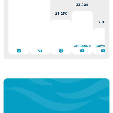
33 422
28 230
9 832
ХК Барыс
Barys TV