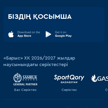
БІЗДІҢ ҚОСЫМША
«‎Барыс»‎ ХК 2026/2027 жылдар
маусымындағы серіктестері
Бас Серіктес
Серіктес
С