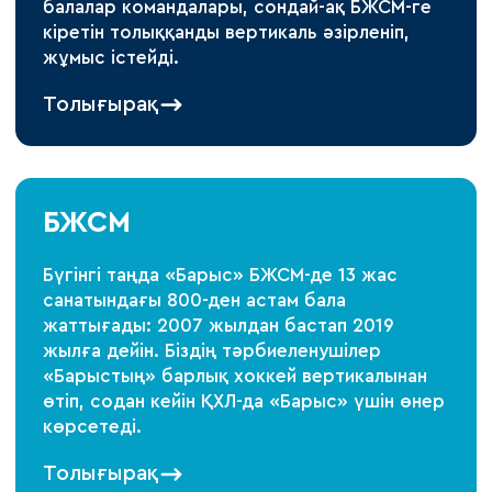
балалар командалары, сондай-ақ БЖСМ-ге
кіретін толыққанды вертикаль әзірленіп,
жұмыс істейді.
Толығырақ
БЖСМ
Бүгінгі таңда «Барыс» БЖСМ-де 13 жас
санатындағы 800-ден астам бала
жаттығады: 2007 жылдан бастап 2019
жылға дейін. Біздің тәрбиеленушілер
«Барыстың» барлық хоккей вертикалынан
өтіп, содан кейін ҚХЛ-да «Барыс» үшін өнер
көрсетеді.
Толығырақ