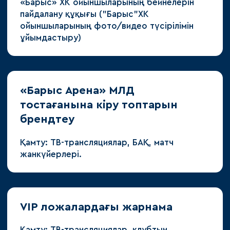
«Барыс» ХК ойыншыларының бейнелерін
пайдалану құқығы ("Барыс"ХК
ойыншыларының фото/видео түсірілімін
ұйымдастыру)
«Барыс Арена» МЛД
тостағанына кіру топтарын
брендтеу
Қамту: ТВ-трансляциялар, БАҚ, матч
жанкүйерлері.
VIP ложалардағы жарнама
Қамту: ТВ-трансляциялар, клубтың