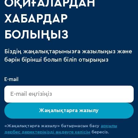
ОҚИҒАЛАРДАН
ХАБАРДАР
БОЛЫҢЫЗ
Біздің жаңалықтарымызға жазылыңыз және
бәрін бірінші болып біліп отырыңыз
E-mail
Жаңалықтарға жазылу
«Жаңалықтарға жазылу» батырмасын басу
арқылы
дербес деректеріңізді өңдеуге
келісім
бересіз.