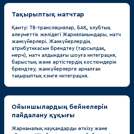
Тақырыптық матчтар
Қамту: ТВ-трансляциялар, БАҚ, клубтың
әлеуметтік желідегі Жарияланымдары, матч
жанкүйерлері. Жанкүйерлердің
атрибутикасын брендтеу (тарсылдақ,
мерч), матч алдындағы шоуға интеграция,
барыстың және әртістердің костюмдерін
брендтеу, жанкүйерлерге арналған
тақырыптық кэмге интеграция.
Ойыншылардың бейнелерін
пайдалану құқығы
Жарнамалық науқандарды өткізу және