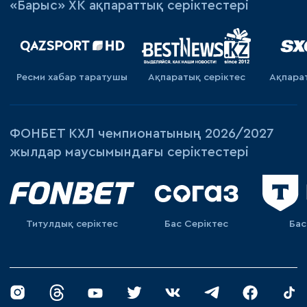
«Барыс» ХК ақпараттық серіктестері
Ресми хабар таратушы
Ақпаратық серiктес
Ақпара
ФОНБЕТ КХЛ чемпионатының 2026/2027
жылдар маусымындағы серіктестері
Титулдық серіктес
Бас Серіктес
Бас