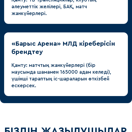
әлеуметтік желілері, БАҚ, матч
жанкүйерлері.
«Барыс Арена» МЛД кіреберісін
брендтеу
Қамту: матчтың жанкүйерлері (бір
маусымда шамамен 165000 адам келеді),
үшінші тараптың іс-шараларын өткізбей
ескерсек.
БІЗДІҢ ЖАЗЫЛУШЫЛАР