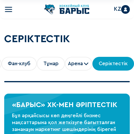
KZ
СЕРІКТЕСТІК
Фан-клуб
Тұмар
Арена
Серіктестік
«БАРЫС» ХК-МЕН ӘРІПТЕСТІК
Бұл әрқайсысы көп деңгейлі бизнес
мақсаттарына қол жеткізуге бағытталған
заманауи маркетинг шешімдерінің бірегей