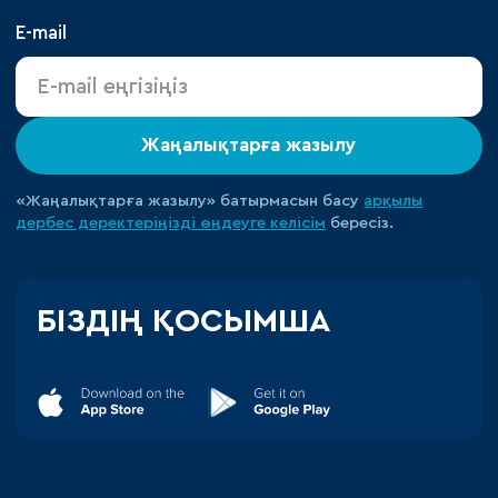
E-mail
Жаңалықтарға жазылу
«Жаңалықтарға жазылу» батырмасын басу
арқылы
дербес деректеріңізді өңдеуге
келісім
бересіз.
БІЗДІҢ ҚОСЫМША