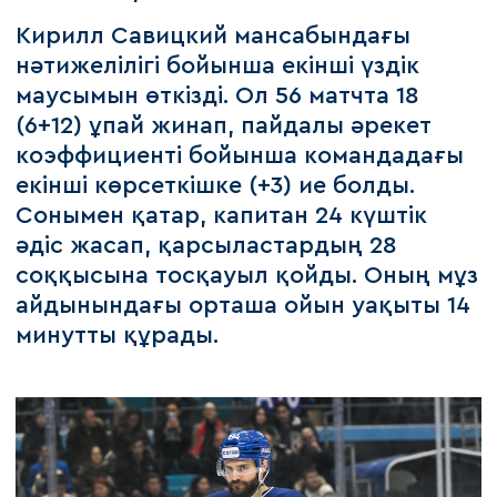
Кирилл Савицкий мансабындағы
нәтижелілігі бойынша екінші үздік
маусымын өткізді. Ол 56 матчта 18
(6+12) ұпай жинап, пайдалы әрекет
коэффициенті бойынша командадағы
екінші көрсеткішке (+3) ие болды.
Сонымен қатар, капитан 24 күштік
әдіс жасап, қарсыластардың 28
соққысына тосқауыл қойды. Оның мұз
айдынындағы орташа ойын уақыты 14
минутты құрады.