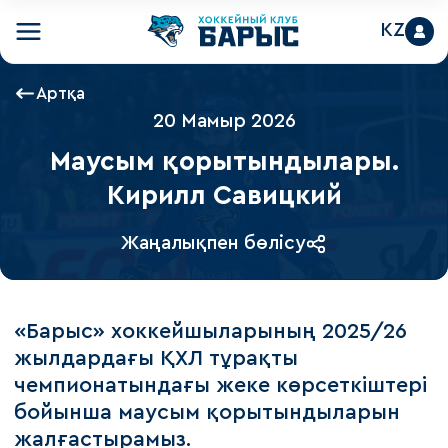
KZ
Артқа
20 Мамыр 2026
Маусым қорытындылары.
Кирилл Савицкий
Жаңалықпен бөлісу
«Барыс» хоккейшыларының 2025/26
жылдардағы ҚХЛ тұрақты
чемпионатындағы жеке көрсеткіштері
бойынша маусым қорытындыларын
жалғастырамыз.