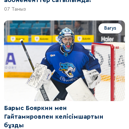
07 Тамыз
Barys
Барыс Бояркин мен
Гайтамировпен келісімшартын
бұзды