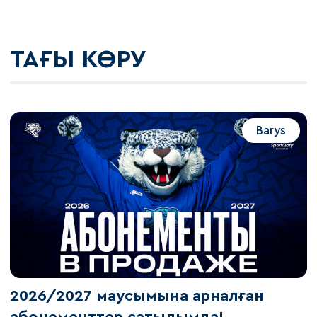
ТАҒЫ КӨРУ
Barys
2026/2027 маусымына арналған
абонементтер сатылымда!