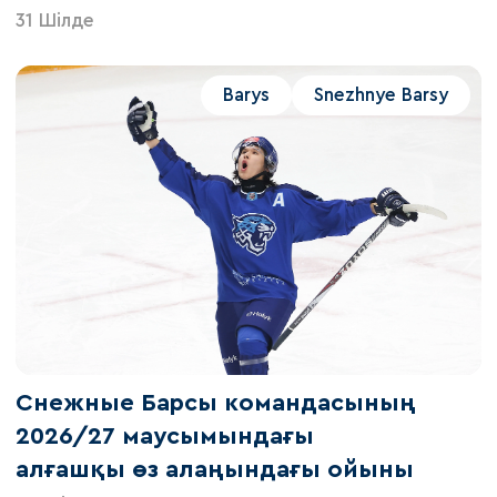
31 Шілде
Barys
Snezhnye Barsy
Снежные Барсы командасының
2026/27 маусымындағы
алғашқы өз алаңындағы ойыны