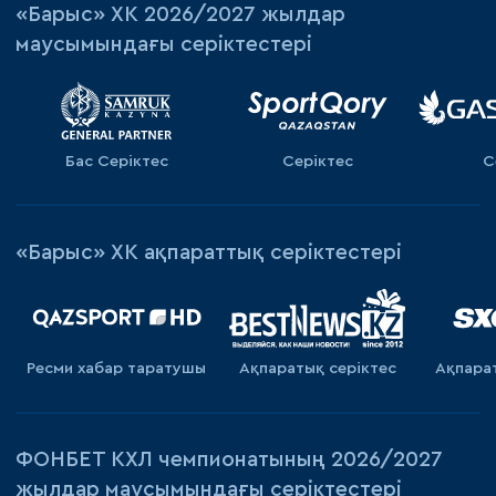
«‎Барыс»‎ ХК 2026/2027 жылдар
маусымындағы серіктестері
Бас Серіктес
Серіктес
С
«Барыс» ХК ақпараттық серіктестері
Ресми хабар таратушы
Ақпаратық серiктес
Ақпара
ФОНБЕТ КХЛ чемпионатының 2026/2027
жылдар маусымындағы серіктестері