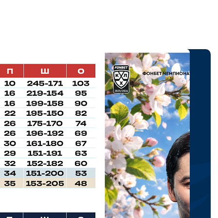
Амур
Барыс
Салават Юлаев
Сибирь