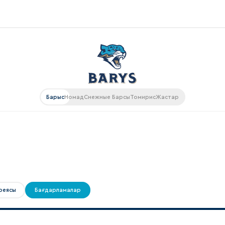
Конференция «Восток»
Дивизион Харламова
Автомобилист
ляции
Барыс
Номад
Снежные Барсы
Томирис
Жастар
Ак Барс
Металлург Мг
рансляции
Нефтехимик
газин
Трактор
Дивизион Чернышева
реясы
Бағдарламалар
Авангард
ие КХЛ
Адмирал