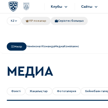
Клубы
Сайты
KZ
VIP-ложалар
Серіктес болыңыз
Конференция «Запад»
Сайты
Дивизион Боброва
Лада
Видеотранс
Чемпионат
Команда
Медиа
Комплаенс
Мәзір
СКА
Хайлайты
Спартак
Текстовые т
Торпедо
МЕДИА
Интернет-ма
ХК Сочи
Фотобанк
Дивизион Тарасова
Өзекті
Жаңалықтар
Фотогалерея
Бейнебаян гале
Динамо Мн
Приложен
Динамо М