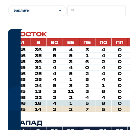
Локомотив
Барлығы
Северсталь
ЦСКА
Шанхайские Драконы