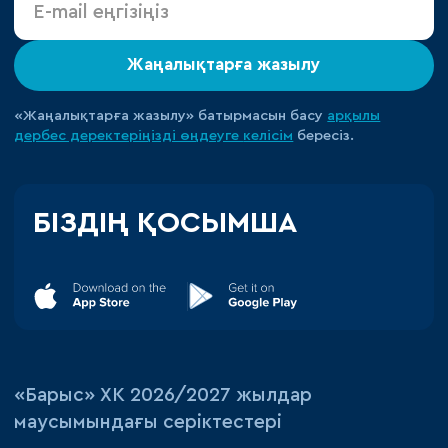
Жаңалықтарға жазылу
«Жаңалықтарға жазылу» батырмасын басу
арқылы
дербес деректеріңізді өңдеуге
келісім
бересіз.
БІЗДІҢ ҚОСЫМША
«‎Барыс»‎ ХК 2026/2027 жылдар
маусымындағы серіктестері