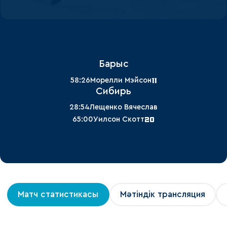
Барыс
11
58:26
Морелли Мэйсон
Сибирь
28:54
Лещенко Вячеслав
20
65:00
Уилсон Скотт
Матч статистикасы
Мәтіндік трансляция