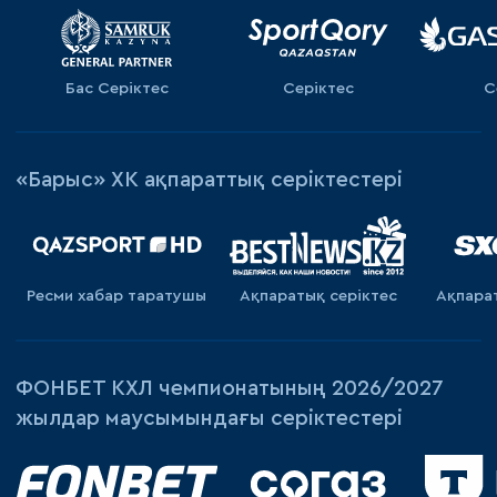
Бас Серіктес
Серіктес
С
«Барыс» ХК ақпараттық серіктестері
Ресми хабар таратушы
Ақпаратық серiктес
Ақпара
ФОНБЕТ КХЛ чемпионатының 2026/2027
жылдар маусымындағы серіктестері