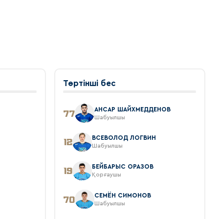
Төртінші бес
АНСАР ШАЙХМЕДДЕНОВ
77
Шабуылшы
ВСЕВОЛОД ЛОГВИН
12
Шабуылшы
БЕЙБАРЫС ОРАЗОВ
19
Қорғаушы
СЕМЁН СИМОНОВ
70
Шабуылшы