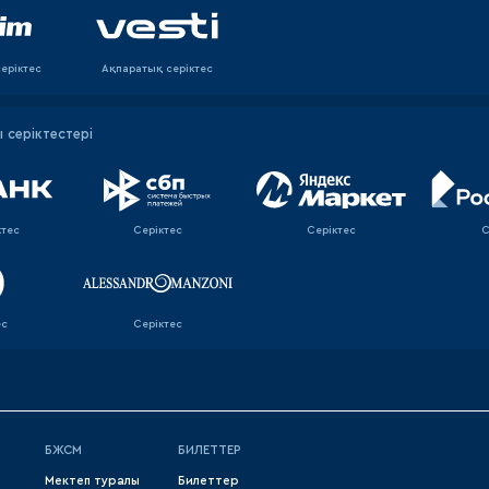
еріктес
Ақпаратық серiктес
серіктестері
ктес
Серіктес
Серіктес
С
ес
Серіктес
БЖСМ
БИЛЕТТЕР
Мектеп туралы
Билеттер