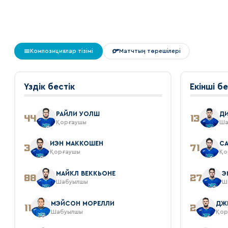
Композициялар тізімі
Матчтың төрешілері
Үздік бестік
Екінші бе
РАЙЛИ УОЛШ
Д
44
13
Қорғаушы
Ша
ИЭН МАККОШЕН
СА
3
71
Қорғаушы
Қо
МАЙКЛ ВЕККЬОНЕ
Э
88
27
Шабуылшы
Ш
МЭЙСОН МОРЕЛЛИ
ДЖ
11
2
Шабуылшы
Қор