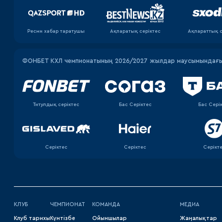
Ресми хабар таратушы
Ақпаратық серiктес
Ақпараттық с
ФОНБЕТ КХЛ чемпионатының 2026/2027 жылдар маусымындағы 
Титулдық серіктес
Бас Серіктес
Бас Сері
Серіктес
Серіктес
Серікт
КЛУБ
ЧЕМПИОНАТ
КОМАНДА
МЕДИА
Клуб тарихы
Күнтізбе
Ойыншылар
Жаңалықтар