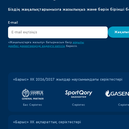
Біздің жаңалықтарымызға жазылыңыз және бәрін бірінші б
E-mail
Жаңалық
«Жаңалықтарға жазылу» батырмасын басу
арқылы
дербес деректеріңізді өңдеуге
келісім
бересіз.
«‎Барыс»‎ ХК 2026/2027 жылдар маусымындағы серіктестері
Бас Серіктес
Серіктес
Серікт
«Барыс» ХК ақпараттық серіктестері