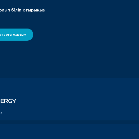
олып біліп отырыңыз
тарға жазылу
ес