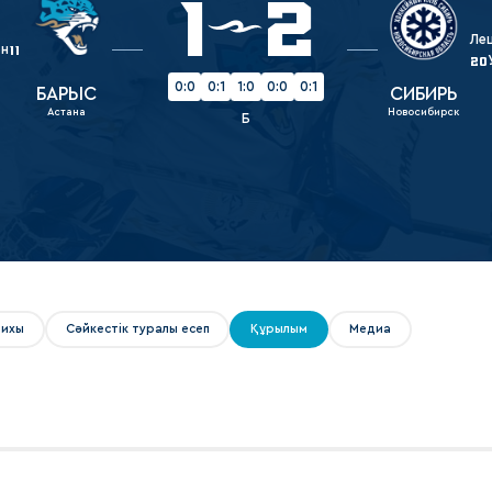
1
2
Амур
Ле
Барыс
он
11
20
Салават Юлаев
0:0
0:1
1:0
0:0
0:1
БАРЫС
СИБИРЬ
Астана
Новосибирск
Сибирь
Б
рихы
Сәйкестік туралы есеп
Құрылым
Медиа