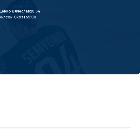
щенко Вячеслав
28:54
Уилсон Скотт
65:00