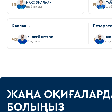
МАКС УИЛЛМАН
ТА
10
9
Шабуылшы
Шаб
Қақпашы
Резервте
АНДРЕЙ ШУТОВ
НИК
43
1
Қақпашы
Қақ
ЖАҢА ОҚИҒАЛАРД
БОЛЫҢЫЗ