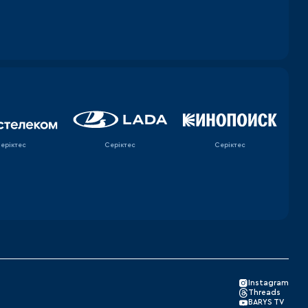
еріктес
Серіктес
Серіктес
Instagram
Threads
BARYS TV