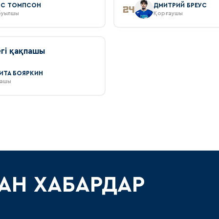
ЙС ТОМПСОН
ДМИТРИЙ БРЕУС
24
уылшы
Қорғаушы
гі қақпашы
ИТА БОЯРКИН
пашы
АН ХАБАРДАР