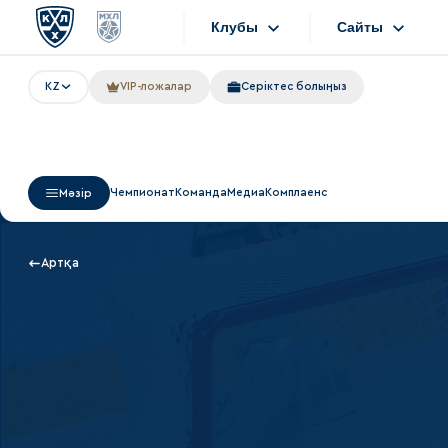
Клубы
Сайты
KZ
VIP-ложалар
Серіктес болыңыз
Конференция «Запад»
Сайты
Дивизион Боброва
Лада
Видеотранс
Чемпионат
Команда
Медиа
Комплаенс
Мәзір
СКА
Хайлайты
Спартак
Текстовые т
Артқа
Торпедо
Интернет-ма
ХК Сочи
Фотобанк
Дивизион Тарасова
Динамо Мн
Приложен
Динамо М