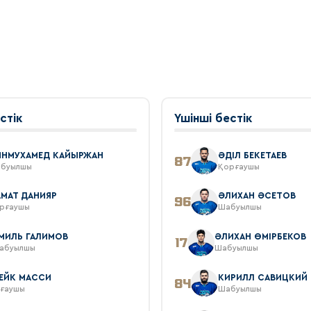
стік
Үшінші бестік
ИНМУХАМЕД КАЙЫРЖАН
ӘДIЛ БЕКЕТАЕВ
87
буылшы
Қорғаушы
МАТ ДАНИЯР
ӘЛИХАН ӘСЕТОВ
96
рғаушы
Шабуылшы
МИЛЬ ГАЛИМОВ
ӘЛИХАН ӨМІРБЕКОВ
17
абуылшы
Шабуылшы
ЕЙК МАССИ
КИРИЛЛ САВИЦКИЙ
84
ғаушы
Шабуылшы