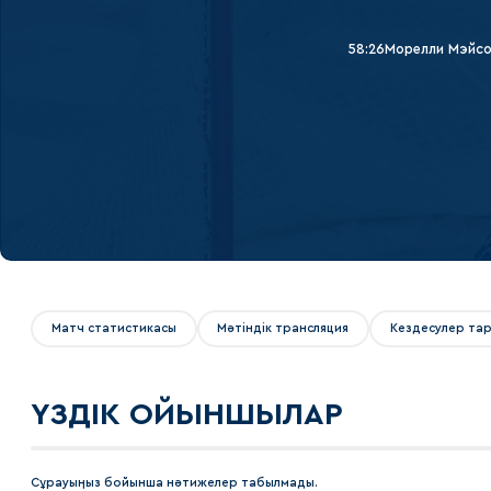
Локомотив
Северсталь
58:26
Морелли Мэйс
ЦСКА
Шанхайские Драконы
Матч статистикасы
Мәтіндік трансляция
Кездесулер та
ҮЗДІК ОЙЫНШЫЛАР
Сұрауыңыз бойынша нәтижелер табылмады.