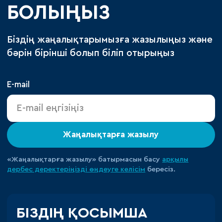
БОЛЫҢЫЗ
Біздің жаңалықтарымызға жазылыңыз және
бәрін бірінші болып біліп отырыңыз
E-mail
Жаңалықтарға жазылу
«Жаңалықтарға жазылу» батырмасын басу
арқылы
дербес деректеріңізді өңдеуге
келісім
бересіз.
БІЗДІҢ ҚОСЫМША