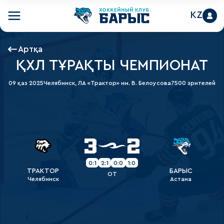
KZ
Артқа
ҚХЛ ТҰРАҚТЫ ЧЕМПИОНАТ
09 қаз 2025
Челябинск, ЛА «Трактор» им. В. Белоусова
7500 зрителей
3
2
0:1
2:1
0:0
1:0
ТРАКТОР
БАРЫС
OT
Челябинск
Астана