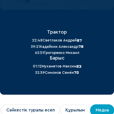
Трактор
87
22:48
Светлаков Андрей
78
39:21
Кадейкин Александр
63:51
Григоренко Михаил
Барыс
23
01:12
Мухаметов Максим
70
32:59
Симонов Семён
Сәйкестік туралы есеп
Құрылым
Медиа