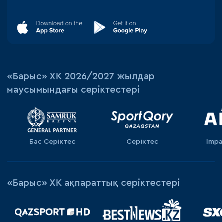
«‎Барыс»‎ ХК 2026/2027 жылдар
маусымындағы серіктестері
Бас Серіктес
Серіктес
Impa
«Барыс» ХК ақпараттық серіктестері