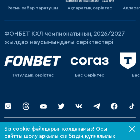
Ресми хабар таратушы
Ақпаратық серiктес
Ақпара
ФОНБЕТ КХЛ чемпионатының 2026/2027
жылдар маусымындағы серіктестері
Титулдық серіктес
Бас Серіктес
Бас
© 2026 «Барыс ХК»
Біз cookie файлдарын қолданамыз! Осы
Құпиялылық саясаты
сайтты шолу арқылы сіз біздің құпиялылық