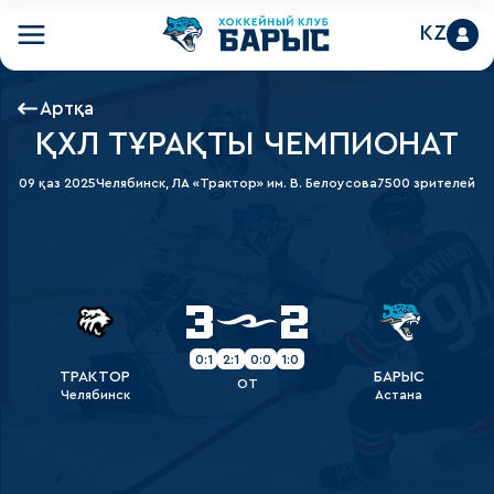
KZ
Артқа
ҚХЛ ТҰРАҚТЫ ЧЕМПИОНАТ
09 қаз 2025
Челябинск, ЛА «Трактор» им. В. Белоусова
7500 зрителей
3
2
0:1
2:1
0:0
1:0
ТРАКТОР
БАРЫС
OT
Челябинск
Астана