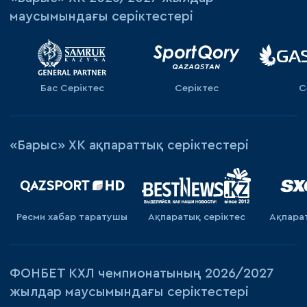
маусымындағы серіктестері
Бас Серіктес
Серіктес
С
«Барыс» ХК ақпараттық серіктестері
Ресми хабар таратушы
Ақпаратық серiктес
Ақпара
ФОНБЕТ КХЛ чемпионатының 2026/2027
жылдар маусымындағы серіктестері