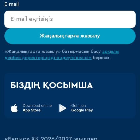
E-mail
Жаңалықтарға жазылу
«Жаңалықтарға жазылу» батырмасын басу
арқылы
дербес деректеріңізді өңдеуге
келісім
бересіз.
БІЗДІҢ ҚОСЫМША
«‎Барыс»‎ ХК 2026/2027 жылдар