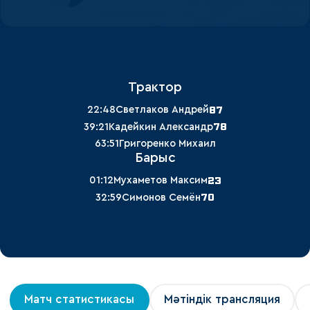
Трактор
87
22:48
Светлаков Андрей
78
39:21
Кадейкин Александр
63:51
Григоренко Михаил
Барыс
23
01:12
Мухаметов Максим
70
32:59
Симонов Семён
Матч статистикасы
Мәтіндік трансляция