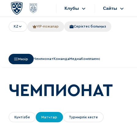
Клубы
Сайты
KZ
VIP-ложалар
Серіктес болыңыз
Конференция «Запад»
Сайты
Дивизион Боброва
Лада
Видеотранс
Чемпионат
Команда
Медиа
Комплаенс
Мәзір
СКА
Хайлайты
Спартак
Текстовые т
Торпедо
ЧЕМПИОНАТ
Интернет-ма
ХК Сочи
Фотобанк
Дивизион Тарасова
Күнтізбе
Матчтар
Турнирлік кесте
Динамо Мн
Приложен
Динамо М