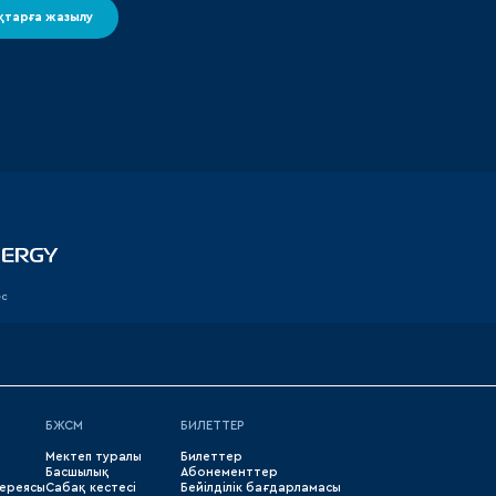
тарға жазылу
ес
БЖСМ
БИЛЕТТЕР
Мектеп туралы
Билеттер
Басшылық
Абонементтер
лереясы
Сабақ кестесі
Бейілділік бағдарламасы