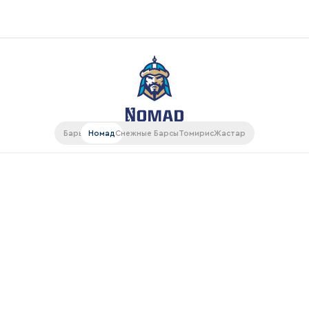
Конференция «Восток»
Дивизион Харламова
Автомобилист
ляции
Барыс
Номад
Снежные Барсы
Томирис
Жастар
Ак Барс
Металлург Мг
рансляции
Нефтехимик
газин
Трактор
Дивизион Чернышева
Авангард
ие КХЛ
Адмирал