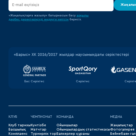
Жаңалық
«Жаңалықтарға жазылу» батырмасын басу
арқылы
дербес деректеріңізді өңдеуге
келісім
бересіз.
«‎Барыс»‎ ХК 2026/2027 жылдар маусымындағы серіктестері
Бас Серіктес
Серіктес
Серікт
КЛУБ
ЧЕМПИОНАТ
КОМАНДА
МЕДИА
Клуб тарихы
Күнтізбе
Ойыншылар
Жаңалықтар
Басшылық
Матчтар
Ойыншылардың статистикасы
Фотогалерея
Комплаенс
Турнирлік тор
Бапкерлер құрамы
Бейнебаян га