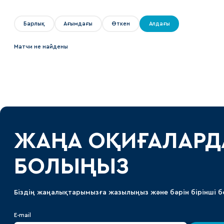
Локомотив
Северсталь
Барлық
Ағымдағы
Өткен
Алдағы
ЦСКА
Матчи не найдены
Шанхайские Драконы
ЖАҢА ОҚИҒАЛАРД
БОЛЫҢЫЗ
Біздің жаңалықтарымызға жазылыңыз және бәрін бірінші б
E-mail