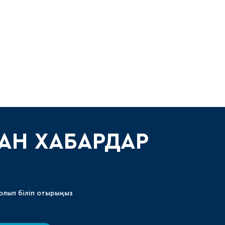
Амур
Барыс
Салават Юлаев
Сибирь
АН ХАБАРДАР
олып біліп отырыңыз