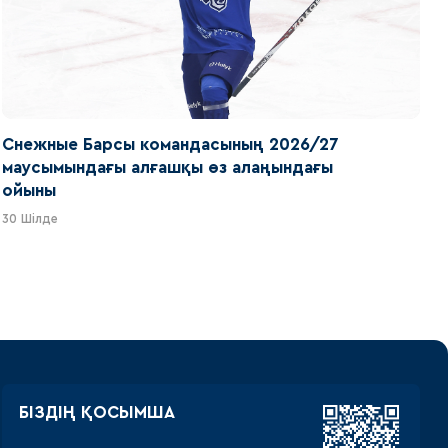
Снежные Барсы командасының 2026/27
маусымындағы алғашқы өз алаңындағы
ойыны
30 Шілде
БІЗДІҢ ҚОСЫМША