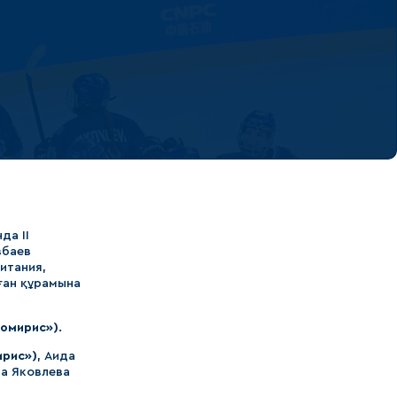
да ІІ
збаев
итания,
ған құрамына
омирис»)
.
ирис»)
, Аида
на Яковлева