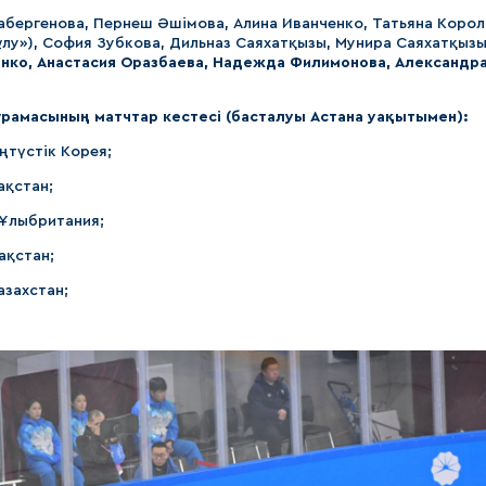
бергенова, Пернеш Әшімова, Алина Иванченко, Татьяна Корол
лу»), София Зубкова, Дильназ Саяхатқызы, Мунира Саяхатқызы
енко, Анастасия Оразбаева, Надежда Филимонова, Александр
ұрамасының матчтар кестесі (басталуы Астана уақытымен):
Оңтүстік Корея;
ақстан;
– Ұлыбритания;
зақстан;
азахстан;