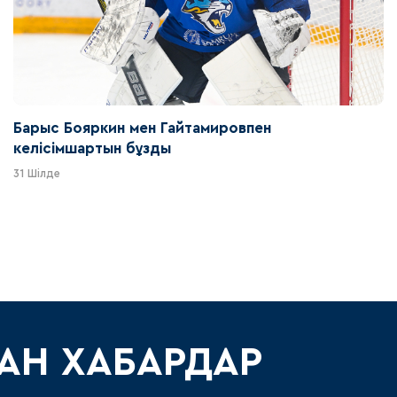
Барыс Бояркин мен Гайтамировпен
келісімшартын бұзды
31 Шілде
АН ХАБАРДАР