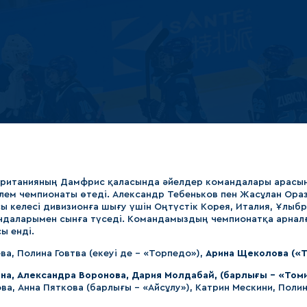
Амур
Барыс
Салават Юлаев
Сибирь
британияның Дамфрис қаласында әйелдер командалары арасын
лем чемпионаты өтеді. Александр Тебеньков пен Жасұлан Ора
ы келесі дивизионға шығу үшін Оңтүстік Корея, Италия, Ұлыбр
ндаларымен сынға түседі. Командамыздың чемпионатқа арнал
ы енді.
а, Полина Говтва (екеуі де - «Торпедо»),
Арина Щеколова («Т
а, Александра Воронова, Дария Молдабай, (барлығы - «Том
а, Анна Пяткова (барлығы - «Айсұлу»), Катрин Мескини, Поли