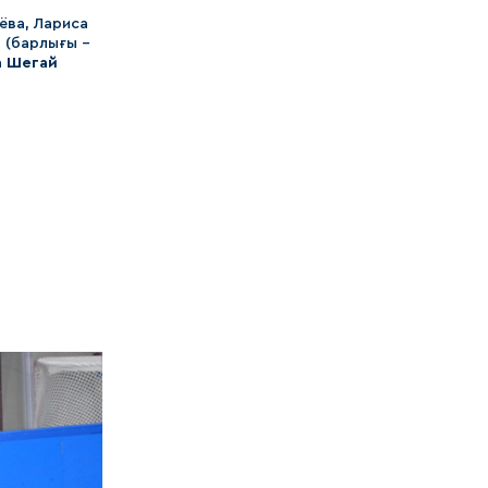
ёва, Лариса
 (барлығы –
а Шегай