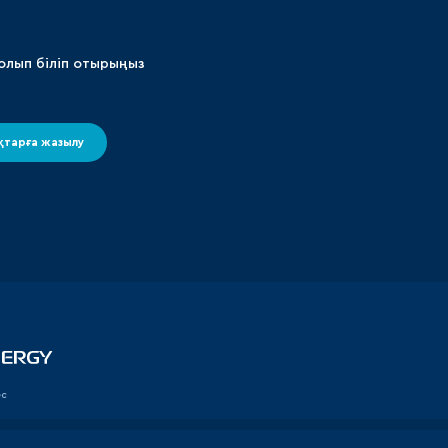
олып біліп отырыңыз
тарға жазылу
ес