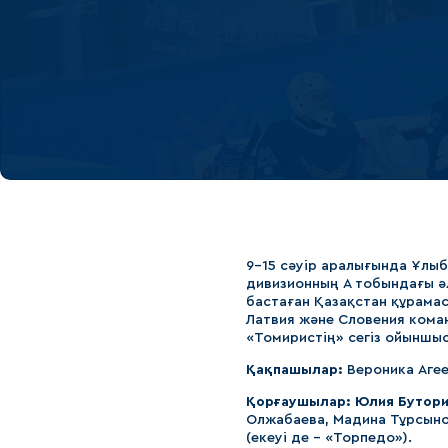
Локомотив
Северсталь
ЦСКА
Шанхайские Драконы
9-15 сәуір аралығында Ұлы
дивизионның А тобындағы ә
бастаған Қазақстан құрамас
Латвия және Словения кома
«Томиристің» сегіз ойыншыс
Қақпашылар:
Вероника Агеев
Қорғаушылар: Юлия Буторин
Олжабаева, Мадина Тұрсынов
(екеуі де - «Торпедо»).