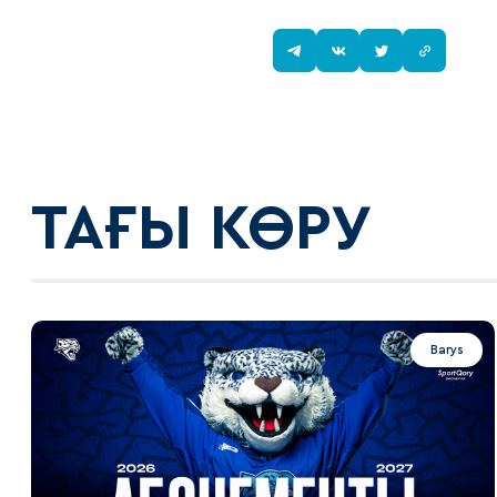
ТАҒЫ КӨРУ
Barys