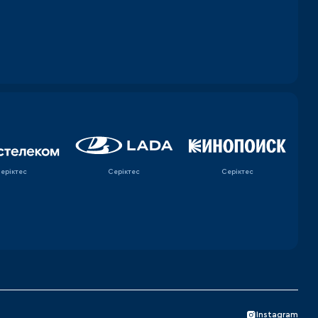
еріктес
Серіктес
Серіктес
Instagram