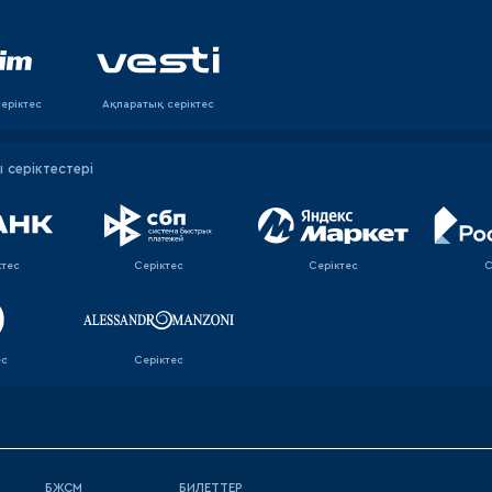
еріктес
Ақпаратық серiктес
серіктестері
ктес
Серіктес
Серіктес
С
ес
Серіктес
БЖСМ
БИЛЕТТЕР