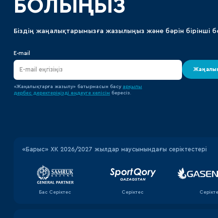
БОЛЫҢЫЗ
Біздің жаңалықтарымызға жазылыңыз және бәрін бірінші б
E-mail
Жаңалық
«Жаңалықтарға жазылу» батырмасын басу
арқылы
дербес деректеріңізді өңдеуге
келісім
бересіз.
«‎Барыс»‎ ХК 2026/2027 жылдар маусымындағы серіктестері
Бас Серіктес
Серіктес
Серікт