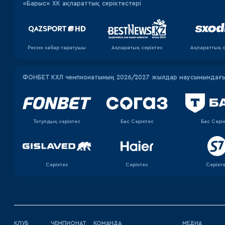
«Барыс» ХК ақпараттық серіктестері
Ресми хабар таратушы
Ақпаратық серiктес
Ақпараттық с
ФОНБЕТ КХЛ чемпионатының 2026/2027 жылдар маусымындағы 
Титулдық серіктес
Бас Серіктес
Бас Сері
Серіктес
Серіктес
Серікт
КЛУБ
ЧЕМПИОНАТ
КОМАНДА
МЕДИА