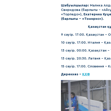
Шабуылшылар:
Малика Алда
Свиридова (барлығы - «Айсұ
«Торпедо»),
Екатерина Куц
(барлығы - «Томирис»)
.
Қазақстан қ
9 сәуір. 17:00. Қазақстан – 
10 сәуір. 17:00. Италия – Қаз
13 сәуір. 00:00. Қазақстан 
13 сәуір. 20:30. Латвия – Қа
15 сәуір. 17:00. Словения – К
Дереккөз -
ҚХФ