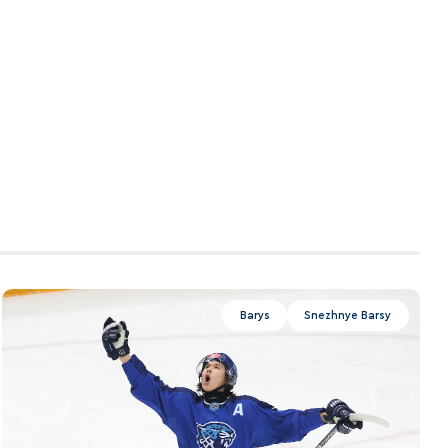
Barys
Snezhnye Barsy