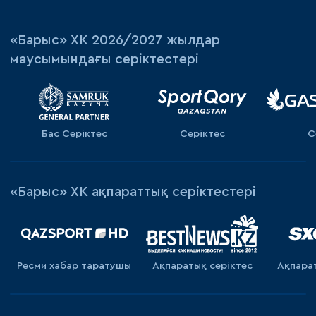
«‎Барыс»‎ ХК 2026/2027 жылдар
маусымындағы серіктестері
Бас Серіктес
Серіктес
С
«Барыс» ХК ақпараттық серіктестері
Ресми хабар таратушы
Ақпаратық серiктес
Ақпара