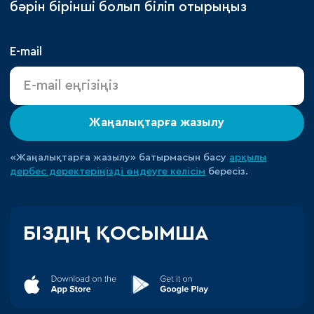
бәрін бірінші болып біліп отырыңыз
E-mail
Жаңалықтарға жазылу
«Жаңалықтарға жазылу» батырмасын басу
арқылы
дербес деректеріңізді өңдеуге
келісім
бересіз.
БІЗДІҢ ҚОСЫМША