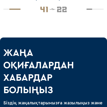
41
22
ЖАҢА
ОҚИҒАЛАРДАН
ХАБАРДАР
БОЛЫҢЫЗ
Біздің жаңалықтарымызға жазылыңыз және