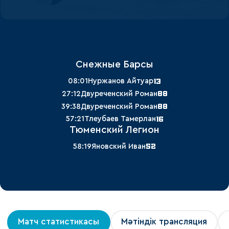
Снежные Барсы
13
08:01
Нуржанов Айтуар
88
27:12
Двуреченский Роман
88
39:38
Двуреченский Роман
16
57:21
Тлеубаев Тамерлан
Тюменский Легион
52
58:19
Яновский Иван
Матч статистикасы
Мәтіндік трансляция