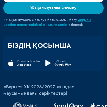
Жаңалықтарға жазылу
«Жаңалықтарға жазылу» батырмасын басу
арқылы
дербес деректеріңізді өңдеуге
келісім
бересіз.
БІЗДІҢ ҚОСЫМША
«‎Барыс»‎ ХК 2026/2027 жылдар
маусымындағы серіктестері