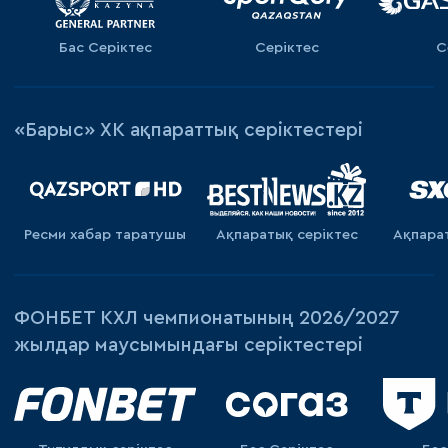
Бас Серіктес
Серіктес
С
«Барыс» ХК ақпараттық серіктестері
Ресми хабар таратушы
Ақпаратық серiктес
Ақпара
ФОНБЕТ КХЛ чемпионатының 2026/2027
жылдар маусымындағы серіктестері