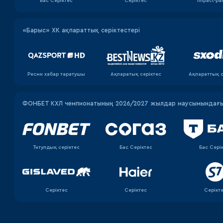
Бас Серіктес
Серіктес
Impact-pa
«Барыс» ХК ақпараттық серіктестері
Ресми хабар таратушы
Ақпаратық серiктес
Ақпараттық с
ФОНБЕТ КХЛ чемпионатының 2026/2027 жылдар маусымындағы 
Титулдық серіктес
Бас Серіктес
Бас Сері
Серіктес
Серіктес
Серікт