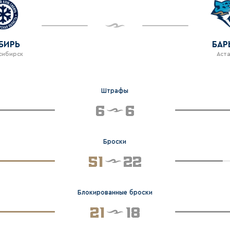
БИРЬ
БА
сибирск
Аст
Штрафы
6
6
Броски
51
22
Блокированные броски
21
18