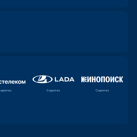
еріктес
Серіктес
Серіктес