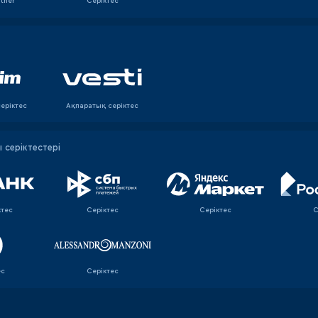
rtner
Серіктес
еріктес
Ақпаратық серiктес
серіктестері
ктес
Серіктес
Серіктес
С
ес
Серіктес