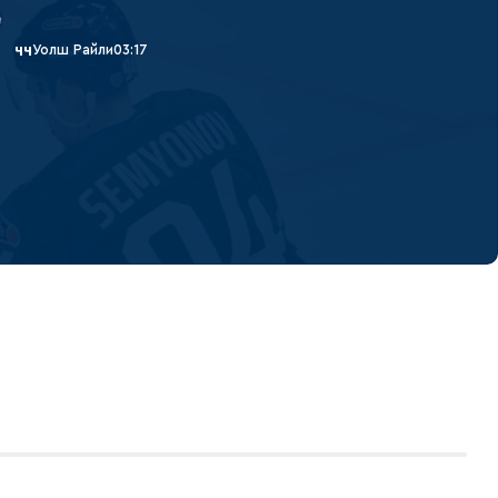
Уолш Райли
03:17
44