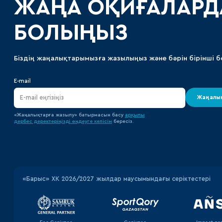
ЖАҢА ОҚИҒАЛАРД
БОЛЫҢЫЗ
Біздің жаңалықтарымызға жазылыңыз және бәрін бірінші б
E-mail
Жаңалық
«Жаңалықтарға жазылу» батырмасын басу
арқылы
дербес деректеріңізді өңдеуге
келісім
бересіз.
«‎Барыс»‎ ХК 2026/2027 жылдар маусымындағы серіктестері