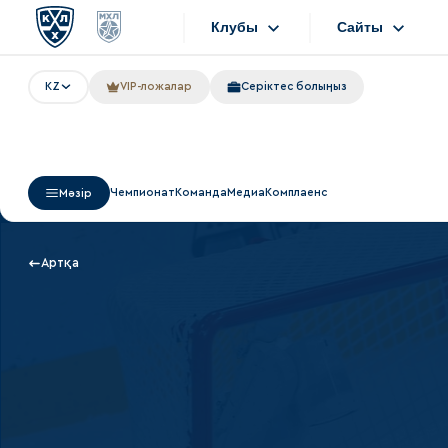
Клубы
Сайты
KZ
VIP-ложалар
Серіктес болыңыз
Конференция «Запад»
Сайты
Дивизион Боброва
Лада
Видеотранс
Чемпионат
Команда
Медиа
Комплаенс
Мәзір
СКА
Хайлайты
Спартак
Текстовые т
Артқа
Торпедо
Интернет-ма
ХК Сочи
Фотобанк
Дивизион Тарасова
Динамо Мн
Приложен
Динамо М