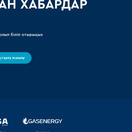
АН ХАБАРДАР
олып біліп отырыңыз
тарға жазылу