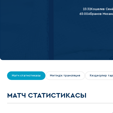
Локомотив
23:32
Кошелев Сем
Северсталь
65:00
Абрамов Михаи
ЦСКА
Шанхайские Драконы
Матч статистикасы
Мәтіндік трансляция
Кездесулер та
МАТЧ СТАТИСТИКАСЫ