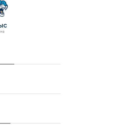
РЫС
ана