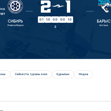
2
1
Амур
ён
11
Барыс
л
97
Салават Юлаев
0:1
1:0
0:0
0:0
1:0
СИБИРЬ
БАРЫС
Новосибирск
Астана
Сибирь
Б
рихы
Сәйкестік туралы есеп
Құрылым
Медиа