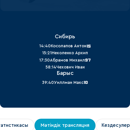
Сибирь
15
14:40
Косолапов Антон
15:21
Неколенко Архип
97
17:30
Абрамов Михаил
58:14
Чехович Иван
Барыс
10
39:40
Уиллман Макс
татистикасы
Мәтіндік трансляция
Кездесулер