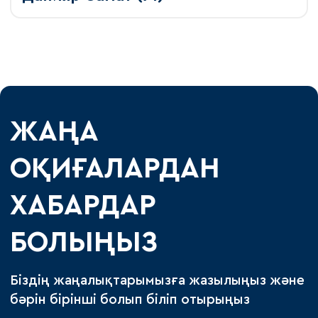
ЖАҢА
ОҚИҒАЛАРДАН
ХАБАРДАР
БОЛЫҢЫЗ
Біздің жаңалықтарымызға жазылыңыз және
бәрін бірінші болып біліп отырыңыз