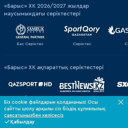
«‎Барыс»‎ ХК 2026/2027 жылдар
маусымындағы серіктестері
Бас Серіктес
Серіктес
С
«Барыс» ХК ақпараттық серіктестері
Ресми хабар таратушы
Ақпаратық серiктес
Ақпара
Біз cookie файлдарын қолданамыз! Осы
сайтты шолу арқылы сіз біздің құпиялылық
саясатымызбен келісесіз
ФОНБЕТ КХЛ чемпионатының 2026/2027
Қабылдау