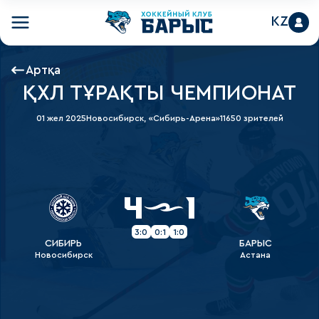
KZ
Артқа
ҚХЛ ТҰРАҚТЫ ЧЕМПИОНАТ
01 жел 2025
Новосибирск, «Сибирь-Арена»
11650 зрителей
4
1
3:0
0:1
1:0
СИБИРЬ
БАРЫС
Новосибирск
Астана