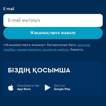
E-mail
Жаңалықтарға жазылу
«Жаңалықтарға жазылу» батырмасын басу
арқылы
дербес деректеріңізді өңдеуге
келісім
бересіз.
БІЗДІҢ ҚОСЫМША