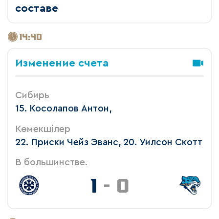
составе
14:40
Изменение счета
Сибирь
15. Косолапов Антон,
Көмекшілер
22. Приски Чейз Эванс, 20. Уилсон Скотт
В большинстве.
1
-
0