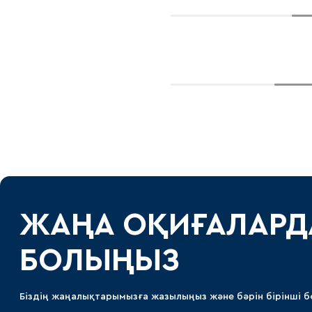
ЖАҢА ОҚИҒАЛАРД
БОЛЫҢЫЗ
Біздің жаңалықтарымызға жазылыңыз және бәрін бірінші б