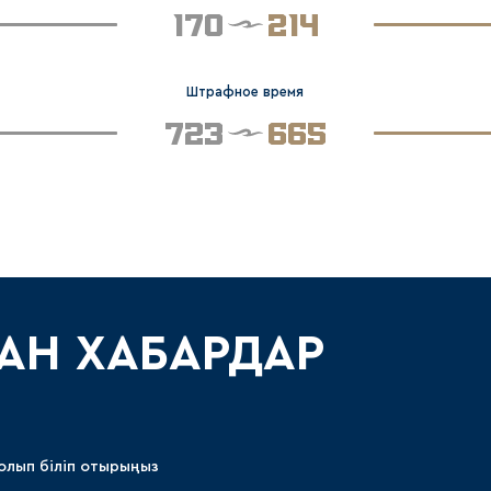
170
214
Штрафное время
723
665
АН ХАБАРДАР
олып біліп отырыңыз