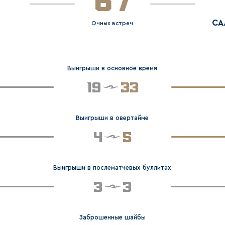
67
СА
Очных встреч
Выигрыши в основное время
19
33
Выигрыши в овертайме
4
5
Выигрыши в послематчевых буллитах
3
3
Заброшенные шайбы