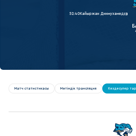
Локомотив
Северсталь
52:40
Кайыржан Динмухамед
13
ЦСКА
Б
Шанхайские Драконы
Матч статистикасы
Мәтіндік трансляция
Кездесулер та