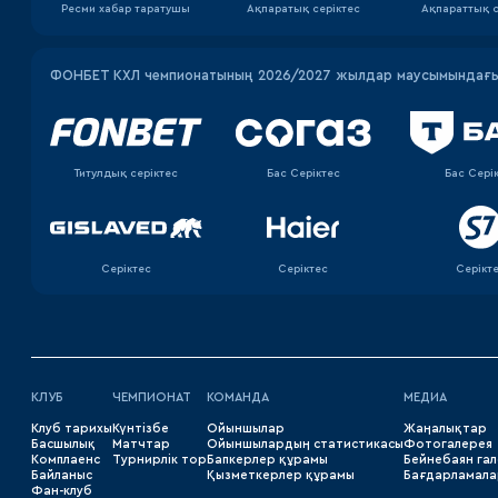
Ресми хабар таратушы
Ақпаратық серiктес
Ақпараттық с
ФОНБЕТ КХЛ чемпионатының 2026/2027 жылдар маусымындағы 
Титулдық серіктес
Бас Серіктес
Бас Сері
Серіктес
Серіктес
Серікт
КЛУБ
ЧЕМПИОНАТ
КОМАНДА
МЕДИА
Клуб тарихы
Күнтізбе
Ойыншылар
Жаңалықтар
Басшылық
Матчтар
Ойыншылардың статистикасы
Фотогалерея
Комплаенс
Турнирлік тор
Бапкерлер құрамы
Бейнебаян га
Байланыс
Қызметкерлер құрамы
Бағдарламала
Фан-клуб