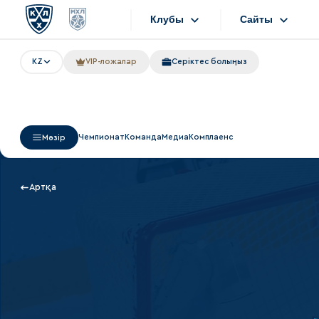
Клубы
Сайты
KZ
VIP-ложалар
Серіктес болыңыз
Конференция «Запад»
Сайты
Дивизион Боброва
Лада
Видеотранс
Чемпионат
Команда
Медиа
Комплаенс
Мәзір
СКА
Хайлайты
Спартак
Текстовые т
Артқа
Торпедо
Интернет-ма
ХК Сочи
Фотобанк
Дивизион Тарасова
Динамо Мн
Приложен
Динамо М