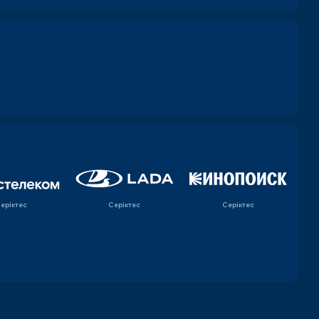
еріктес
Серіктес
Серіктес