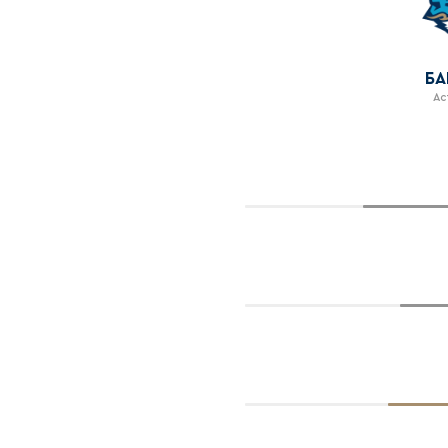
БА
Ас