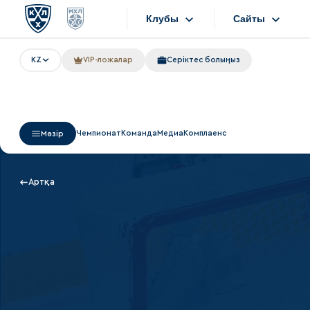
Клубы
Сайты
KZ
VIP-ложалар
Серіктес болыңыз
Конференция «Запад»
Сайты
Дивизион Боброва
Лада
Видеотранс
Чемпионат
Команда
Медиа
Комплаенс
Мәзір
СКА
Хайлайты
Спартак
Текстовые т
Артқа
Торпедо
Интернет-ма
ХК Сочи
Фотобанк
Дивизион Тарасова
Динамо Мн
Приложен
Динамо М