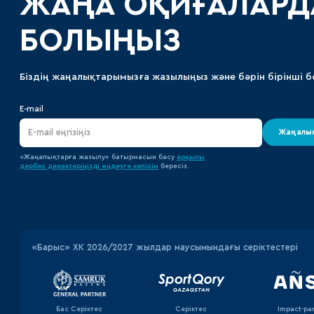
ЖАҢА ОҚИҒАЛАРД
БОЛЫҢЫЗ
Біздің жаңалықтарымызға жазылыңыз және бәрін бірінші б
E-mail
Жаңалық
«Жаңалықтарға жазылу» батырмасын басу
арқылы
дербес деректеріңізді өңдеуге
келісім
бересіз.
«‎Барыс»‎ ХК 2026/2027 жылдар маусымындағы серіктестері
Бас Серіктес
Серіктес
Impact-pa