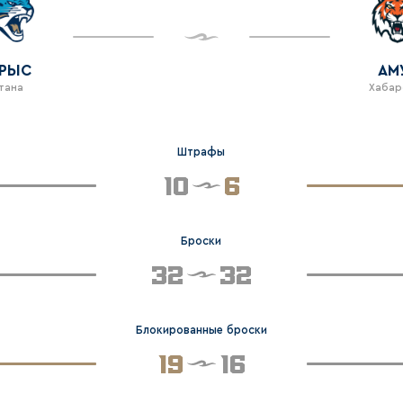
РЫС
АМ
тана
Хабар
Штрафы
10
6
Броски
32
32
Блокированные броски
19
16