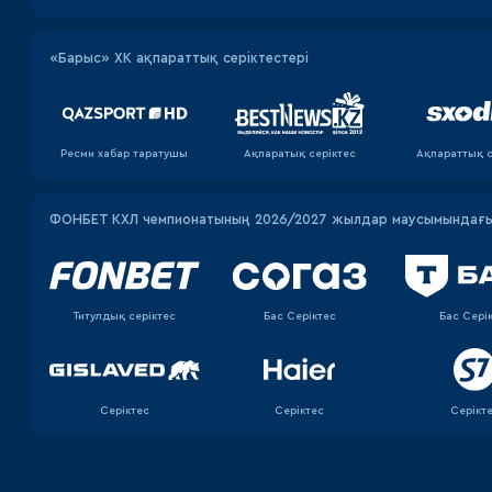
«Барыс» ХК ақпараттық серіктестері
Ресми хабар таратушы
Ақпаратық серiктес
Ақпараттық с
ФОНБЕТ КХЛ чемпионатының 2026/2027 жылдар маусымындағы 
Титулдық серіктес
Бас Серіктес
Бас Сері
Серіктес
Серіктес
Серікт