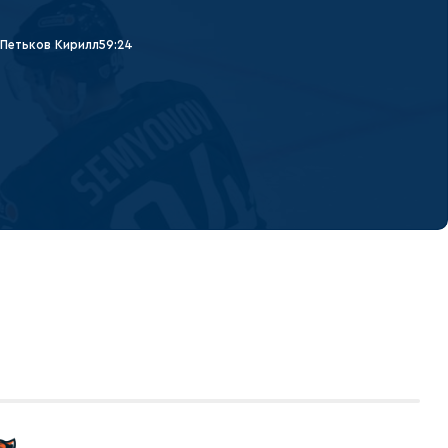
Петьков Кирилл
59:24
0