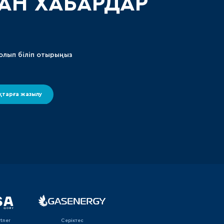
АН ХАБАРДАР
олып біліп отырыңыз
тарға жазылу
rtner
Серіктес