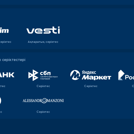
еріктес
Ақпаратық серiктес
серіктестері
ктес
Серіктес
Серіктес
С
ес
Серіктес