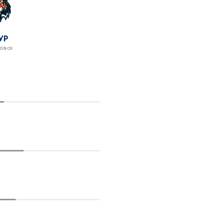
УР
овск