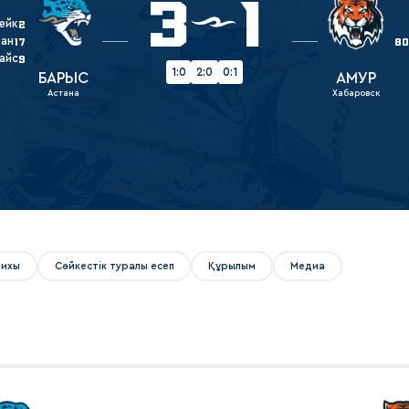
3
1
Амур
ейк
2
Барыс
хан
17
8
айс
9
Салават Юлаев
1:0
2:0
0:1
БАРЫС
АМУР
Астана
Хабаровск
Сибирь
рихы
Сәйкестік туралы есеп
Құрылым
Медиа