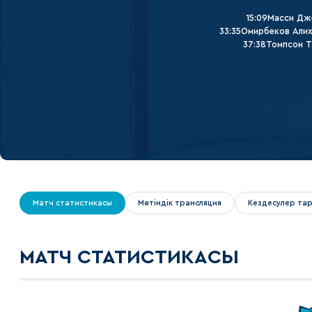
Локомотив
15:09
Масси Дж
Северсталь
33:35
Омирбеков Али
37:38
Томпсон Т
ЦСКА
Шанхайские Драконы
Матч статистикасы
Мәтіндік трансляция
Кездесулер та
МАТЧ СТАТИСТИКАСЫ