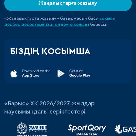
Жаңалықтарға жазылу
«Жаңалықтарға жазылу» батырмасын басу
арқылы
дербес деректеріңізді өңдеуге
келісім
бересіз.
БІЗДІҢ ҚОСЫМША
«‎Барыс»‎ ХК 2026/2027 жылдар
маусымындағы серіктестері