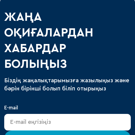
ЖАҢА
ОҚИҒАЛАРДАН
ХАБАРДАР
БОЛЫҢЫЗ
Біздің жаңалықтарымызға жазылыңыз және
бәрін бірінші болып біліп отырыңыз
E-mail