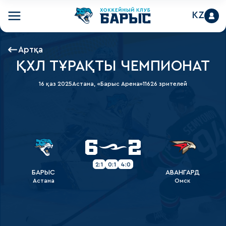
KZ
Артқа
ҚХЛ ТҰРАҚТЫ ЧЕМПИОНАТ
16 қаз 2025
Астана, «Барыс Арена»
11626 зрителей
6
2
2:1
0:1
4:0
БАРЫС
АВАНГАРД
Астана
Омск