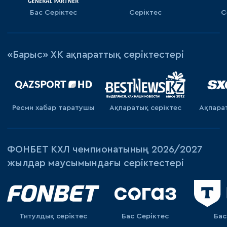
Бас Серіктес
Серіктес
С
«Барыс» ХК ақпараттық серіктестері
Ресми хабар таратушы
Ақпаратық серiктес
Ақпара
ФОНБЕТ КХЛ чемпионатының 2026/2027
жылдар маусымындағы серіктестері
Титулдық серіктес
Бас Серіктес
Бас