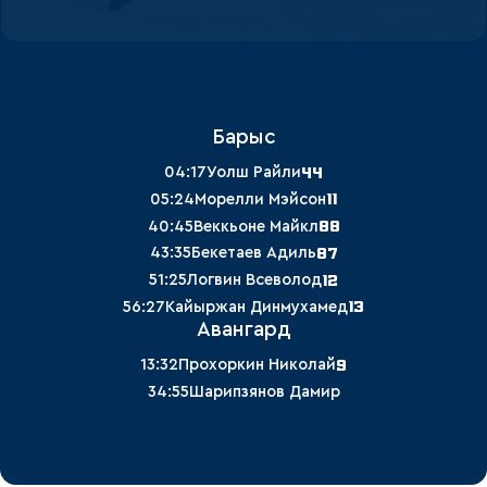
Барыс
44
04:17
Уолш Райли
11
05:24
Морелли Мэйсон
88
40:45
Веккьоне Майкл
87
43:35
Бекетаев Адиль
12
51:25
Логвин Всеволод
13
56:27
Кайыржан Динмухамед
Авангард
9
13:32
Прохоркин Николай
34:55
Шарипзянов Дамир