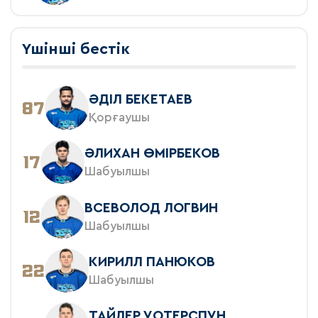
Үшінші бестік
ӘДIЛ БЕКЕТАЕВ
87
Қорғаушы
ӘЛИХАН ӨМІРБЕКОВ
17
Шабуылшы
ВСЕВОЛОД ЛОГВИН
12
Шабуылшы
КИРИЛЛ ПАНЮКОВ
22
Шабуылшы
ТАЙЛЕР УОТЕРСПУН