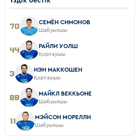
Үздік бестік
СЕМЁН СИМОНОВ
70
Шабуылшы
РАЙЛИ УОЛШ
44
Қорғаушы
ИЭН МАККОШЕН
3
Қорғаушы
МАЙКЛ ВЕККЬОНЕ
88
Шабуылшы
МЭЙСОН МОРЕЛЛИ
11
Шабуылшы