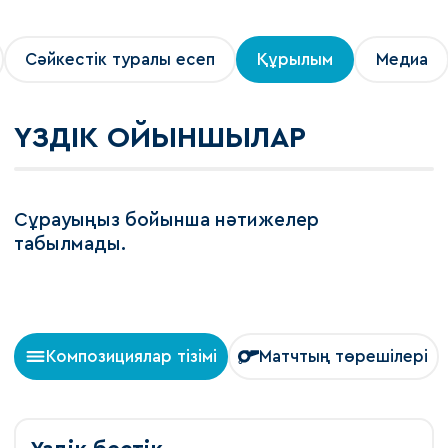
Сәйкестік туралы есеп
Құрылым
Медиа
ҮЗДІК ОЙЫНШЫЛАР
Сұрауыңыз бойынша нәтижелер
табылмады.
Композициялар тізімі
Матчтың төрешілері