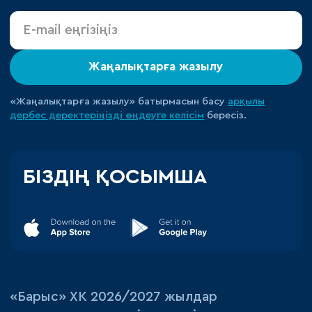
Жаңалықтарға жазылу
«Жаңалықтарға жазылу» батырмасын басу
арқылы
дербес деректеріңізді өңдеуге
келісім
бересіз.
БІЗДІҢ ҚОСЫМША
«‎Барыс»‎ ХК 2026/2027 жылдар