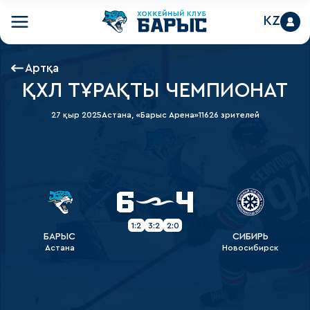
KZ
Артқа
ҚХЛ ТҰРАҚТЫ ЧЕМПИОНАТ
27 қыр 2025
Астана, «Барыс Арена»
11626 зрителей
6
4
1:2
3:2
2:0
БАРЫС
СИБИРЬ
Астана
Новосибирск