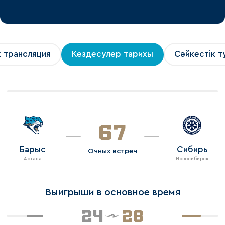
к трансляция
Кездесулер тарихы
Сәйкестік т
67
Барыс
Сибирь
Очных встреч
Астана
Новосибирск
Выигрыши в основное время
24
28