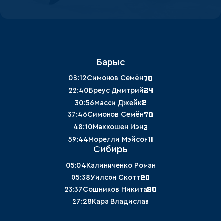
Барыс
70
08:12
Симонов Семён
24
22:40
Бреус Дмитрий
2
30:56
Масси Джейк
70
37:46
Симонов Семён
3
48:10
Маккошен Иэн
11
59:44
Морелли Мэйсон
Сибирь
05:04
Калиниченко Роман
20
05:38
Уилсон Скотт
90
23:37
Сошников Никита
27:28
Кара Владислав