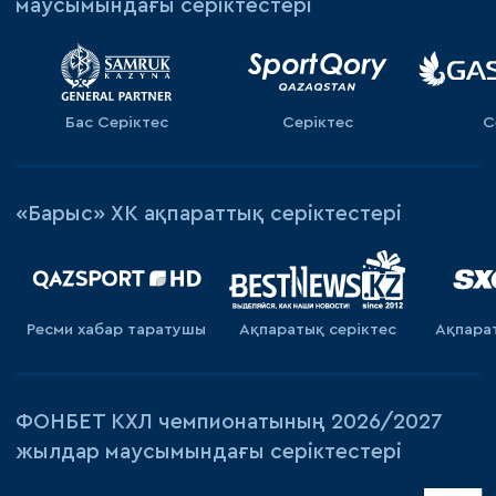
маусымындағы серіктестері
Бас Серіктес
Серіктес
С
«Барыс» ХК ақпараттық серіктестері
Ресми хабар таратушы
Ақпаратық серiктес
Ақпара
ФОНБЕТ КХЛ чемпионатының 2026/2027
жылдар маусымындағы серіктестері