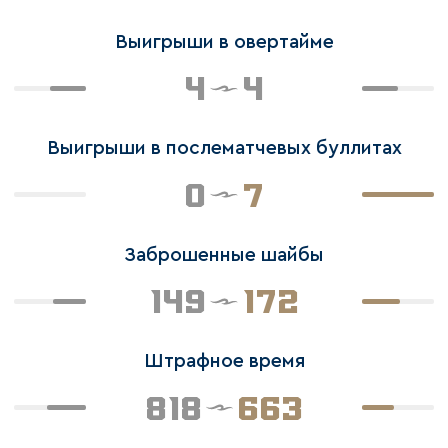
Выигрыши в овертайме
4
4
Выигрыши в послематчевых буллитах
0
7
Заброшенные шайбы
149
172
Штрафное время
818
663