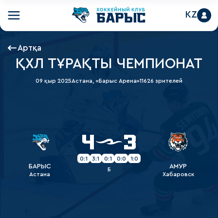
KZ
Артқа
ҚХЛ ТҰРАҚТЫ ЧЕМПИОНАТ
09 қыр 2025
Астана, «Барыс Арена»
11626 зрителей
4
3
0:1
3:1
0:1
0:0
1:0
БАРЫС
АМУР
Б
Астана
Хабаровск