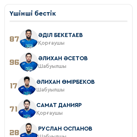
Үшінші бестік
ӘДIЛ БЕКЕТАЕВ
87
Қорғаушы
ӘЛИХАН ӘСЕТОВ
96
Шабуылшы
ӘЛИХАН ӨМІРБЕКОВ
17
Шабуылшы
САМАТ ДАНИЯР
71
Қорғаушы
РУСЛАН ОСПАНОВ
28
Шабуылшы