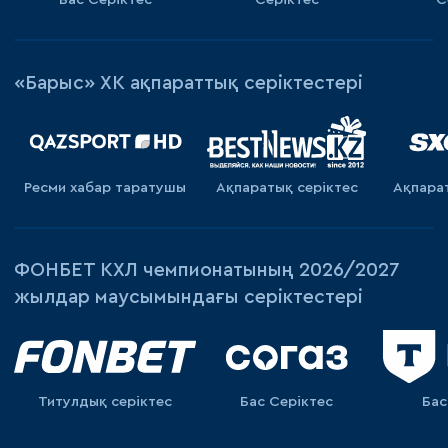
«Барыс» ХК ақпараттық серіктестері
Ресми хабар таратушы
Ақпаратық серiктес
Ақпара
ФОНБЕТ КХЛ чемпионатының 2026/2027
жылдар маусымындағы серіктестері
Титулдық серіктес
Бас Серіктес
Бас