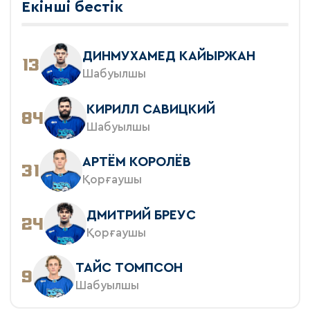
Екінші бестік
ДИНМУХАМЕД КАЙЫРЖАН
13
Шабуылшы
КИРИЛЛ САВИЦКИЙ
84
Шабуылшы
АРТЁМ КОРОЛЁВ
31
Қорғаушы
ДМИТРИЙ БРЕУС
24
Қорғаушы
ТАЙС ТОМПСОН
9
Шабуылшы