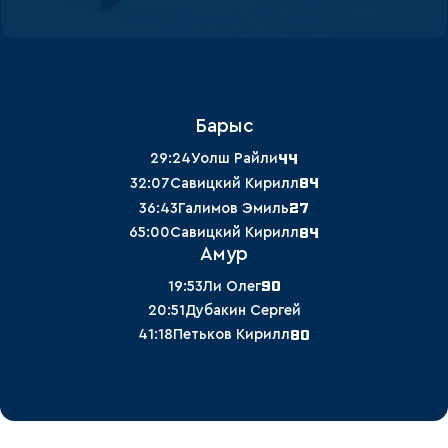
Барыс
44
29:24
Уолш Райли
84
32:07
Савицкий Кирилл
27
36:43
Галимов Эмиль
84
65:00
Савицкий Кирилл
Амур
90
19:53
Ли Олег
20:51
Дубакин Сергей
80
41:18
Петьков Кирилл