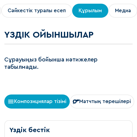
Сәйкестік туралы есеп
Құрылым
Медиа
ҮЗДІК ОЙЫНШЫЛАР
Сұрауыңыз бойынша нәтижелер
табылмады.
Композициялар тізімі
Матчтың төрешілері
Үздік бестік