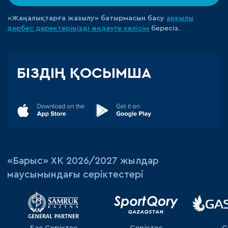
«Жаңалықтарға жазылу» батырмасын басу
арқылы
дербес деректеріңізді өңдеуге
келісім
бересіз.
БІЗДІҢ ҚОСЫМША
«‎Барыс»‎ ХК 2026/2027 жылдар
маусымындағы серіктестері
Бас Серіктес
Серіктес
С