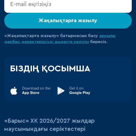
Жаңалықтарға жазылу
«Жаңалықтарға жазылу» батырмасын басу
арқылы
дербес деректеріңізді өңдеуге
келісім
бересіз.
БІЗДІҢ ҚОСЫМША
«‎Барыс»‎ ХК 2026/2027 жылдар
маусымындағы серіктестері