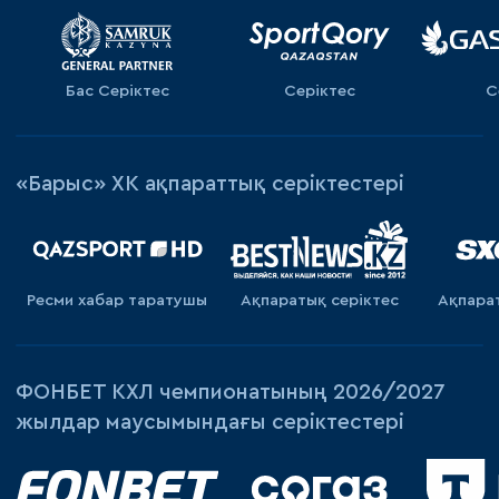
Бас Серіктес
Серіктес
С
«Барыс» ХК ақпараттық серіктестері
Ресми хабар таратушы
Ақпаратық серiктес
Ақпара
ФОНБЕТ КХЛ чемпионатының 2026/2027
жылдар маусымындағы серіктестері