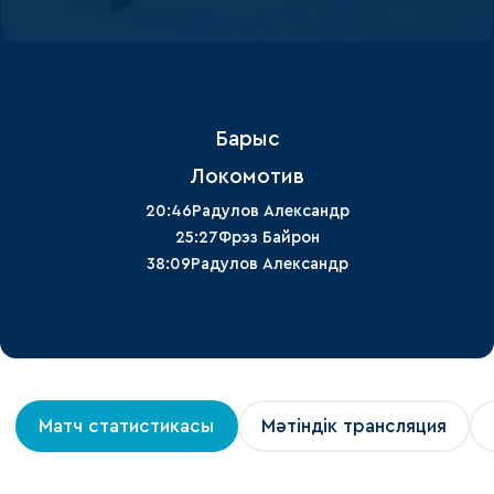
Барыс
Локомотив
20:46
Радулов Александр
25:27
Фрэз Байрон
38:09
Радулов Александр
Матч статистикасы
Мәтіндік трансляция