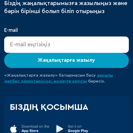
Біздің жаңалықтарымызға жазылыңыз және
бәрін бірінші болып біліп отырыңыз
E-mail
Жаңалықтарға жазылу
«Жаңалықтарға жазылу» батырмасын басу
арқылы
дербес деректеріңізді өңдеуге
келісім
бересіз.
БІЗДІҢ ҚОСЫМША