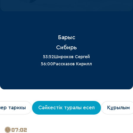
Барыс
Сибирь
53:52
Широков Сергей
56:00
Рассказов Кирилл
лер тарихы
Сәйкестік туралы есеп
Құрылым
07:02