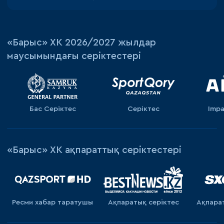
«‎Барыс»‎ ХК 2026/2027 жылдар
маусымындағы серіктестері
Бас Серіктес
Серіктес
Impa
«Барыс» ХК ақпараттық серіктестері
Ресми хабар таратушы
Ақпаратық серiктес
Ақпара