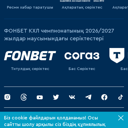
Ресми хабар таратушы
Ақпаратық серiктес
Ақпара
ФОНБЕТ КХЛ чемпионатының 2026/2027
жылдар маусымындағы серіктестері
Титулдық серіктес
Бас Серіктес
Бас
© 2026 «Барыс ХК»
Біз cookie файлдарын қолданамыз! Осы
Құпиялылық саясаты
сайтты шолу арқылы сіз біздің құпиялылық