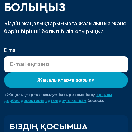
БОЛЫҢЫЗ
Біздің жаңалықтарымызға жазылыңыз және
бәрін бірінші болып біліп отырыңыз
E-mail
Жаңалықтарға жазылу
«Жаңалықтарға жазылу» батырмасын басу
арқылы
дербес деректеріңізді өңдеуге
келісім
бересіз.
БІЗДІҢ ҚОСЫМША