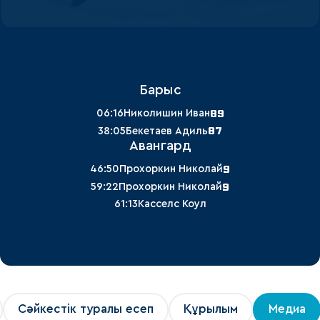
Барыс
89
06:16
Николишин Иван
87
38:05
Бекетаев Адиль
Авангард
9
46:50
Прохоркин Николай
9
59:22
Прохоркин Николай
61:13
Касселс Коул
Сәйкестік туралы есеп
Құрылым
Медиа