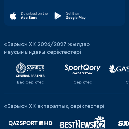
«‎Барыс»‎ ХК 2026/2027 жылдар
маусымындағы серіктестері
Бас Серіктес
Серіктес
С
«Барыс» ХК ақпараттық серіктестері