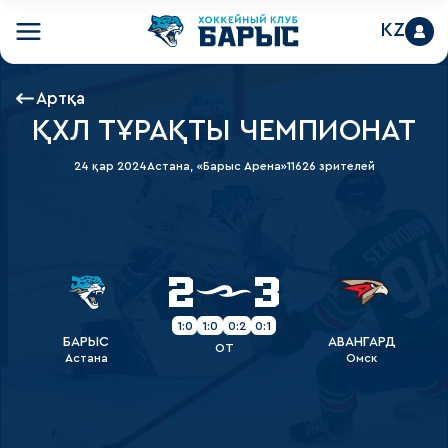
KZ
Артқа
ҚХЛ ТҰРАҚТЫ ЧЕМПИОНАТ
24 қар 2024
Астана, «Барыс Арена»
11626 зрителей
2
3
1:0
1:0
0:2
0:1
БАРЫС
АВАНГАРД
OT
Астана
Омск