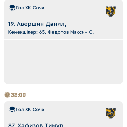
Гол ХК Сочи
19. Авершин Данил,
Көмекшілер: 65. Федотов Максим С.
32:00
Гол ХК Сочи
87. Хафизов Тимур,