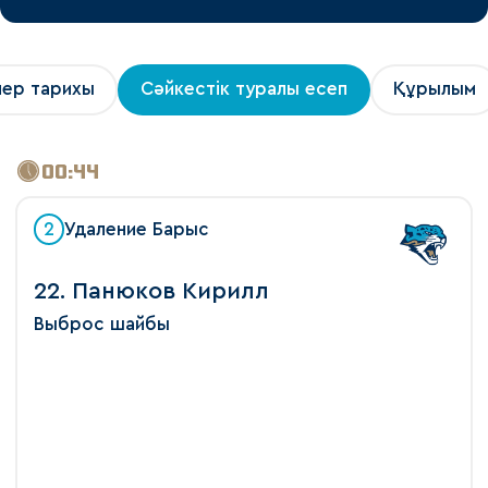
лер тарихы
Сәйкестік туралы есеп
Құрылым
00:44
2
Удаление Барыс
22. Панюков Кирилл
Выброс шайбы