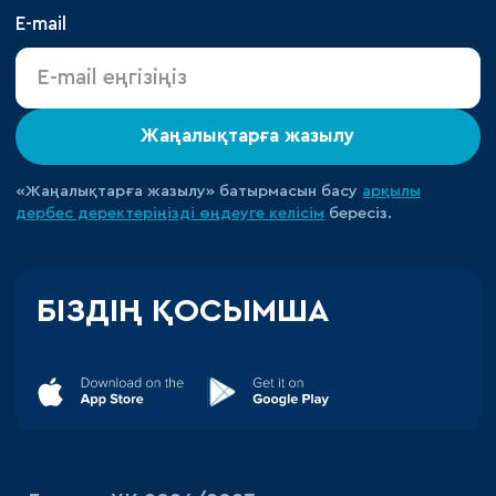
E-mail
Жаңалықтарға жазылу
«Жаңалықтарға жазылу» батырмасын басу
арқылы
дербес деректеріңізді өңдеуге
келісім
бересіз.
БІЗДІҢ ҚОСЫМША