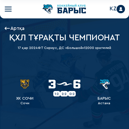
KZ
Артқа
ҚХЛ ТҰРАҚТЫ ЧЕМПИОНАТ
17 қар 2024
ФТ Сириус, ДС «Большой»
12000 зрителей
3
6
1:2
2:2
0:2
ХК СОЧИ
БАРЫС
Сочи
Астана