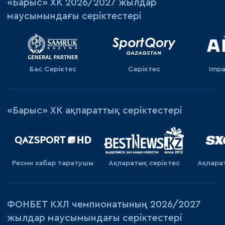
«‎Барыс»‎ ХК 2026/2027 жылдар
маусымындағы серіктестері
Бас Серіктес
Серіктес
Impa
«Барыс» ХК ақпараттық серіктестері
Ресми хабар таратушы
Ақпаратық серiктес
Ақпара
ФОНБЕТ КХЛ чемпионатының 2026/2027
жылдар маусымындағы серіктестері