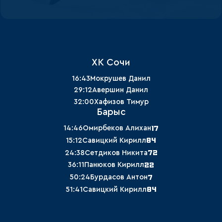
ХК Сочи
16:43
Мокрушев Данил
29:12
Авершин Данил
32:00
Хафизов Тимур
Барыс
17
14:46
Омирбеков Алихан
84
15:12
Савицкий Кирилл
72
24:38
Сетдиков Никита
22
36:11
Панюков Кирилл
7
50:24
Бурдасов Антон
84
51:41
Савицкий Кирилл