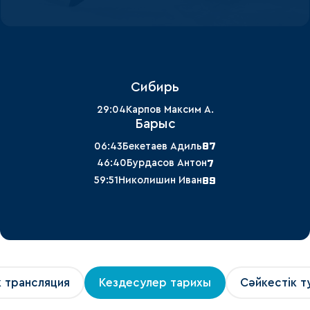
Сибирь
29:04
Карпов Максим А.
Барыс
87
06:43
Бекетаев Адиль
7
46:40
Бурдасов Антон
89
59:51
Николишин Иван
к трансляция
Кездесулер тарихы
Сәйкестік т