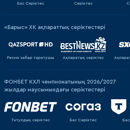
Бас Серіктес
Серіктес
С
«Барыс» ХК ақпараттық серіктестері
Ресми хабар таратушы
Ақпаратық серiктес
Ақпара
ФОНБЕТ КХЛ чемпионатының 2026/2027
жылдар маусымындағы серіктестері
Титулдық серіктес
Бас Серіктес
Бас