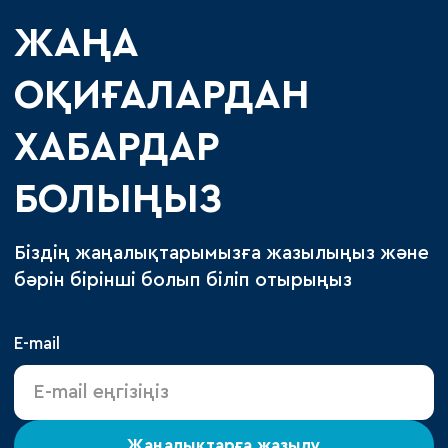
ЖАҢА
ОҚИҒАЛАРДАН
ХАБАРДАР
БОЛЫҢЫЗ
Біздің жаңалықтарымызға жазылыңыз және
бәрін бірінші болып біліп отырыңыз
E-mail
Жаңалықтарға жазылу