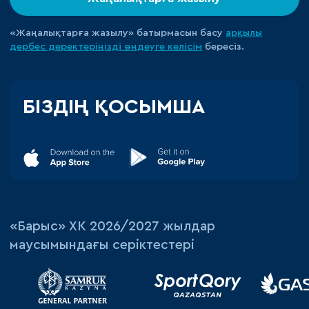
«Жаңалықтарға жазылу» батырмасын басу
арқылы
дербес деректеріңізді өңдеуге
келісім
бересіз.
БІЗДІҢ ҚОСЫМША
«‎Барыс»‎ ХК 2026/2027 жылдар
маусымындағы серіктестері