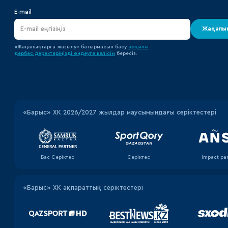
E-mail
Жаңалық
«Жаңалықтарға жазылу» батырмасын басу
арқылы
дербес деректеріңізді өңдеуге
келісім
бересіз.
«‎Барыс»‎ ХК 2026/2027 жылдар маусымындағы серіктестері
Бас Серіктес
Серіктес
Impact-pa
«Барыс» ХК ақпараттық серіктестері