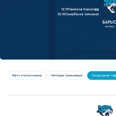
Локомотив
12:19
Панюков Кирилл
22
Северсталь
30:15
Омирбеков Алихан
17
ЦСКА
БАРЫ
Астана
Шанхайские Драконы
Матч статистикасы
Мәтіндік трансляция
Кездесулер та