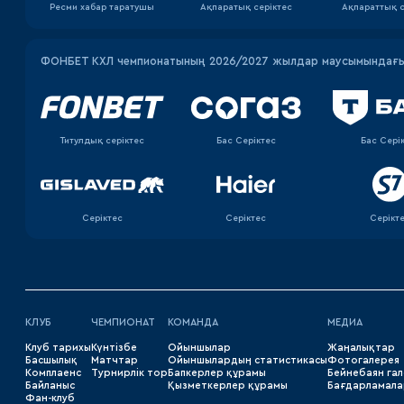
Ресми хабар таратушы
Ақпаратық серiктес
Ақпараттық с
ФОНБЕТ КХЛ чемпионатының 2026/2027 жылдар маусымындағы 
Титулдық серіктес
Бас Серіктес
Бас Сері
Серіктес
Серіктес
Серікт
КЛУБ
ЧЕМПИОНАТ
КОМАНДА
МЕДИА
Клуб тарихы
Күнтізбе
Ойыншылар
Жаңалықтар
Басшылық
Матчтар
Ойыншылардың статистикасы
Фотогалерея
Комплаенс
Турнирлік тор
Бапкерлер құрамы
Бейнебаян га
Байланыс
Қызметкерлер құрамы
Бағдарламала
Фан-клуб