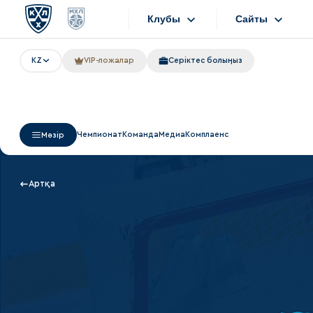
Клубы
Сайты
KZ
VIP-ложалар
Серіктес болыңыз
Конференция «Запад»
Сайты
Дивизион Боброва
Лада
Видеотранс
Чемпионат
Команда
Медиа
Комплаенс
Мәзір
СКА
Хайлайты
Спартак
Текстовые т
Артқа
Торпедо
Интернет-ма
ХК Сочи
Фотобанк
Дивизион Тарасова
Динамо Мн
Приложен
Динамо М