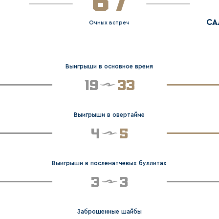
67
СА
Очных встреч
Выигрыши в основное время
19
33
Выигрыши в овертайме
4
5
Выигрыши в послематчевых буллитах
3
3
Заброшенные шайбы