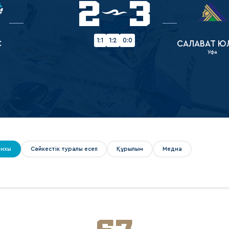
2
3
Амур
Барыс
Салават Юлаев
1:1
1:2
0:0
С
САЛАВАТ Ю
Уфа
Сибирь
рихы
Сәйкестік туралы есеп
Құрылым
Медиа