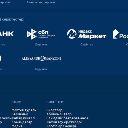
еріктес
Ақпаратық серiктес
серіктестері
ктес
Серіктес
Серіктес
С
ес
Серіктес
БЖСМ
БИЛЕТТЕР
Мектеп туралы
Билеттер
Басшылық
Абонементтер
лереясы
Сабақ кестесі
Бейілділік бағдарламасы
р
Командалар
Сатып алу ережелері
Медиа
Тәртіп ережелері