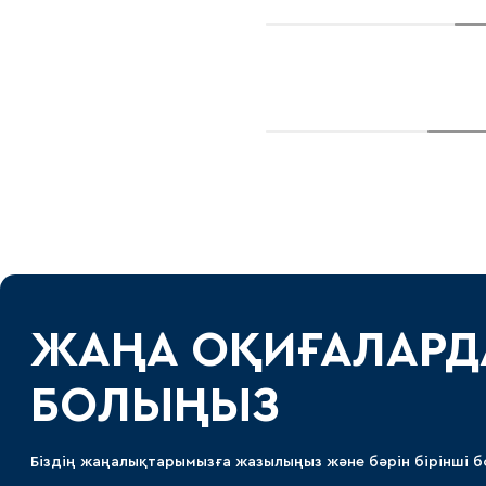
ЖАҢА ОҚИҒАЛАРД
БОЛЫҢЫЗ
Біздің жаңалықтарымызға жазылыңыз және бәрін бірінші б