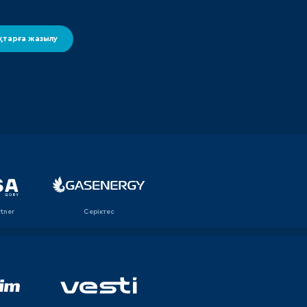
тарға жазылу
rtner
Серіктес