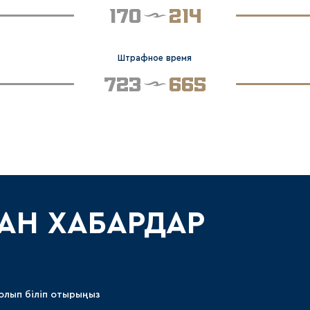
170
214
Штрафное время
723
665
АН ХАБАРДАР
олып біліп отырыңыз