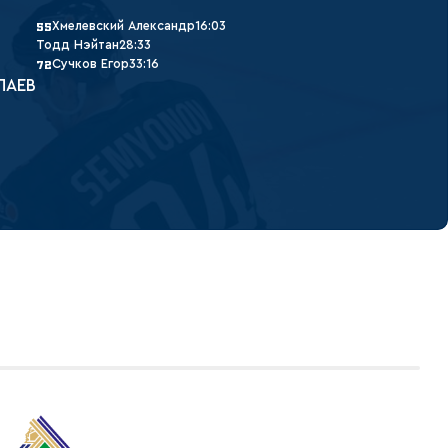
Хмелевский Александр
16:03
55
Тодд Нэйтан
28:33
Сучков Егор
33:16
72
ЛАЕВ