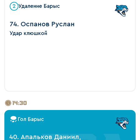
2
Удаление Барыс
74. Оспанов Руслан
Удар клюшкой
14:30
Гол Барыс
40. Апальков Даниил,