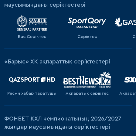
маусымындағы серіктестері
Бас Серіктес
Серіктес
С
«Барыс» ХК ақпараттық серіктестері
Ресми хабар таратушы
Ақпаратық серiктес
Ақпара
ФОНБЕТ КХЛ чемпионатының 2026/2027
жылдар маусымындағы серіктестері