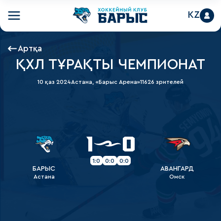
KZ
Артқа
ҚХЛ ТҰРАҚТЫ ЧЕМПИОНАТ
10 қаз 2024
Астана, «Барыс Арена»
11626 зрителей
1
0
1:0
0:0
0:0
БАРЫС
АВАНГАРД
Астана
Омск