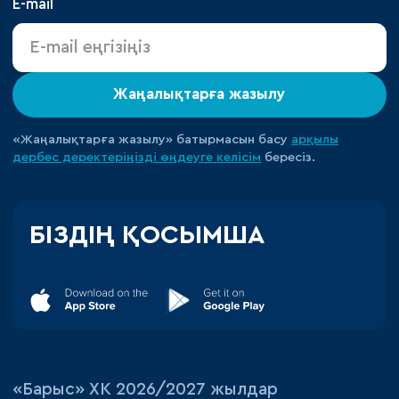
E-mail
Жаңалықтарға жазылу
«Жаңалықтарға жазылу» батырмасын басу
арқылы
дербес деректеріңізді өңдеуге
келісім
бересіз.
БІЗДІҢ ҚОСЫМША
«‎Барыс»‎ ХК 2026/2027 жылдар