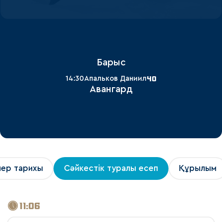
Барыс
40
14:30
Апальков Даниил
Авангард
лер тарихы
Сәйкестік туралы есеп
Құрылым
11:06