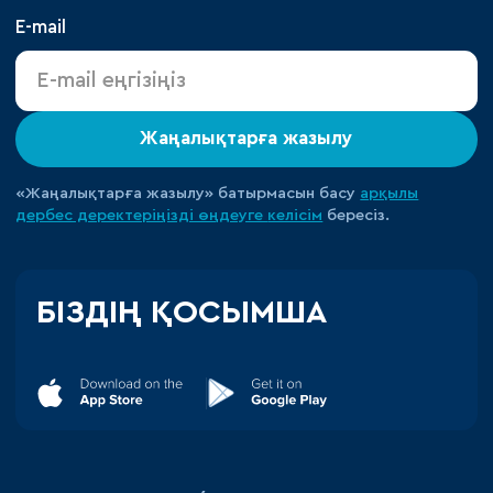
E-mail
Жаңалықтарға жазылу
«Жаңалықтарға жазылу» батырмасын басу
арқылы
дербес деректеріңізді өңдеуге
келісім
бересіз.
БІЗДІҢ ҚОСЫМША