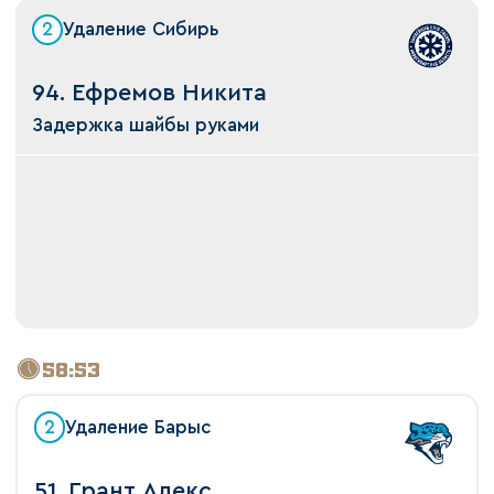
2
Удаление Сибирь
94. Ефремов Никита
Задержка шайбы руками
58:53
2
Удаление Барыс
51. Грант Алекс