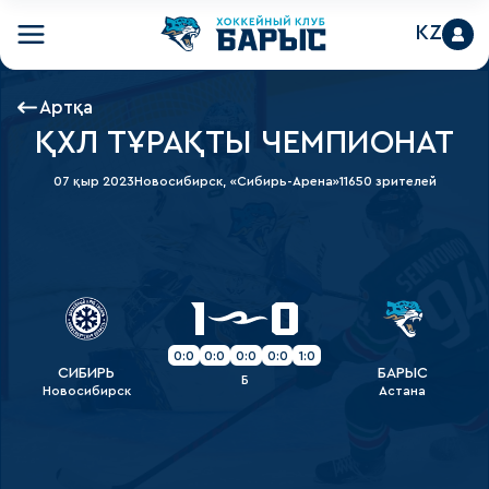
KZ
Артқа
ҚХЛ ТҰРАҚТЫ ЧЕМПИОНАТ
07 қыр 2023
Новосибирск, «Сибирь-Арена»
11650 зрителей
1
0
0:0
0:0
0:0
0:0
1:0
СИБИРЬ
БАРЫС
Б
Новосибирск
Астана