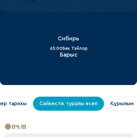
Сибирь
65:00
Бек Тэйлор
Барыс
лер тарихы
Сәйкестік туралы есеп
Құрылым
04:15