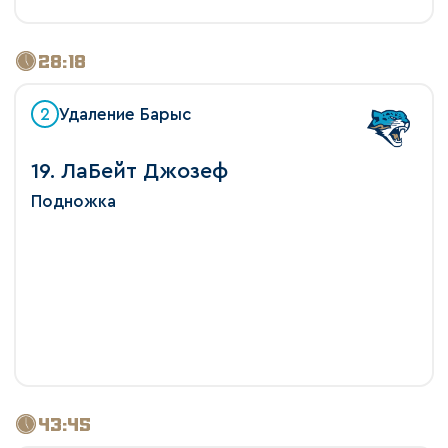
28:18
2
Удаление Барыс
19. ЛаБейт Джозеф
Подножка
43:45