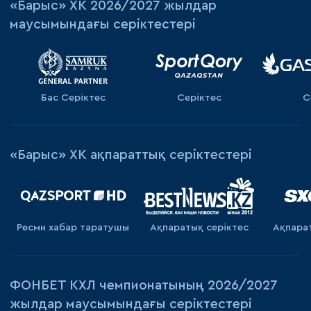
«‎Барыс»‎ ХК 2026/2027 жылдар
маусымындағы серіктестері
Бас Серіктес
Серіктес
С
«Барыс» ХК ақпараттық серіктестері
Ресми хабар таратушы
Ақпаратық серiктес
Ақпара
ФОНБЕТ КХЛ чемпионатының 2026/2027
жылдар маусымындағы серіктестері