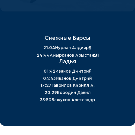
Снежные Барсы
9
21:04
Нурлан Алдияр
91
24:44
Амырканов Арыстан
Ладья
01:42
Иванов Дмитрий
04:43
Иванов Дмитрий
17:27
Гаврилов Кирилл А.
20:29
Бородин Данил
33:50
Бажухин Александр