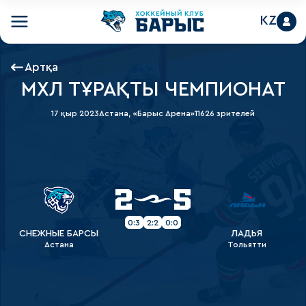
KZ
Артқа
МХЛ ТҰРАҚТЫ ЧЕМПИОНАТ
17 қыр 2023
Астана, «Барыс Арена»
11626 зрителей
2
5
0:3
2:2
0:0
СНЕЖНЫЕ БАРСЫ
ЛАДЬЯ
Астана
Тольятти