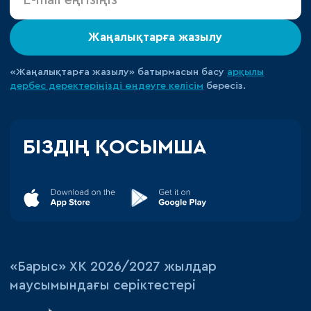
Жаңалықтарға жазылу
«Жаңалықтарға жазылу» батырмасын басу
арқылы
дербес деректеріңізді өңдеуге
келісім
бересіз.
БІЗДІҢ ҚОСЫМША
«‎Барыс»‎ ХК 2026/2027 жылдар
маусымындағы серіктестері