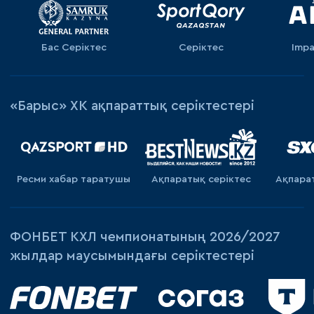
Бас Серіктес
Серіктес
Impa
«Барыс» ХК ақпараттық серіктестері
Ресми хабар таратушы
Ақпаратық серiктес
Ақпара
ФОНБЕТ КХЛ чемпионатының 2026/2027
жылдар маусымындағы серіктестері