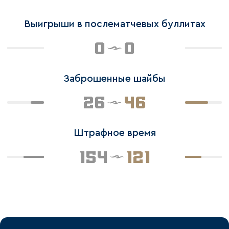
Выигрыши в послематчевых буллитах
0
0
Заброшенные шайбы
26
46
Штрафное время
154
121