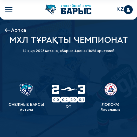
KZ
Артқа
МХЛ ТҰРАҚТЫ ЧЕМПИОНАТ
14 қыр 2023
Астана, «Барыс Арена»
11626 зрителей
2
3
0:0
0:2
2:0
0:1
СНЕЖНЫЕ БАРСЫ
ЛОКО-76
OT
Астана
Ярославль