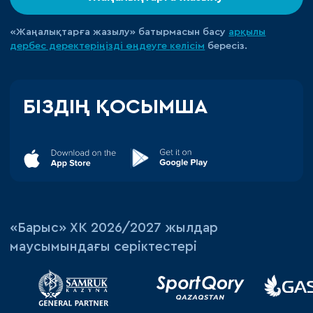
«Жаңалықтарға жазылу» батырмасын басу
арқылы
дербес деректеріңізді өңдеуге
келісім
бересіз.
БІЗДІҢ ҚОСЫМША
«‎Барыс»‎ ХК 2026/2027 жылдар
маусымындағы серіктестері