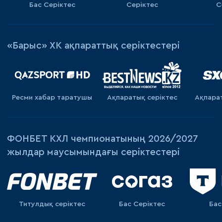
Бас Серіктес
Серіктес
С
«Барыс» ХК ақпараттық серіктестері
Ресми хабар таратушы
Ақпаратық серiктес
Ақпара
ФОНБЕТ КХЛ чемпионатының 2026/2027
жылдар маусымындағы серіктестері
Титулдық серіктес
Бас Серіктес
Бас