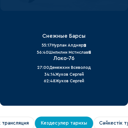
Снежные Барсы
9
55:17
Нурлан Алдияр
6
56:40
Шипилин Мстислав
Локо-76
27:00
Денежкин Всеволод
34:14
Жуков Сергей
62:48
Жуков Сергей
к трансляция
Кездесулер тарихы
Сәйкестік т