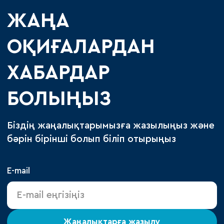
ЖАҢА
ОҚИҒАЛАРДАН
ХАБАРДАР
БОЛЫҢЫЗ
Біздің жаңалықтарымызға жазылыңыз және
бәрін бірінші болып біліп отырыңыз
E-mail
Жаңалықтарға жазылу