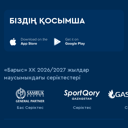
БІЗДІҢ ҚОСЫМША
«‎Барыс»‎ ХК 2026/2027 жылдар
маусымындағы серіктестері
Бас Серіктес
Серіктес
С