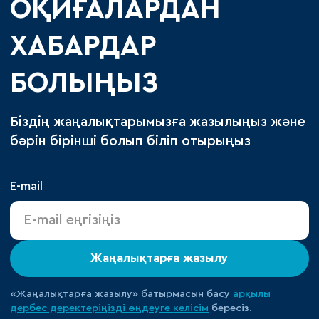
ОҚИҒАЛАРДАН
ХАБАРДАР
БОЛЫҢЫЗ
Біздің жаңалықтарымызға жазылыңыз және
бәрін бірінші болып біліп отырыңыз
E-mail
Жаңалықтарға жазылу
«Жаңалықтарға жазылу» батырмасын басу
арқылы
дербес деректеріңізді өңдеуге
келісім
бересіз.