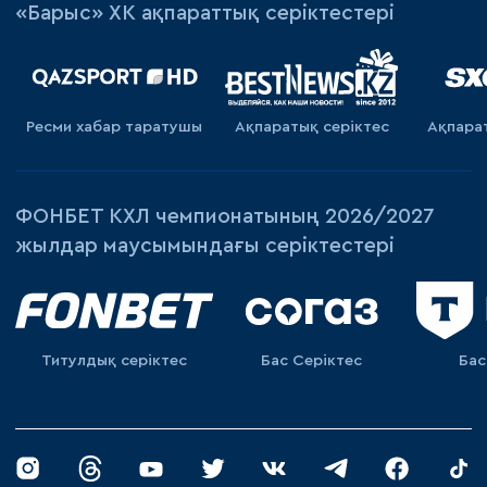
«Барыс» ХК ақпараттық серіктестері
Ресми хабар таратушы
Ақпаратық серiктес
Ақпара
ФОНБЕТ КХЛ чемпионатының 2026/2027
жылдар маусымындағы серіктестері
Титулдық серіктес
Бас Серіктес
Бас