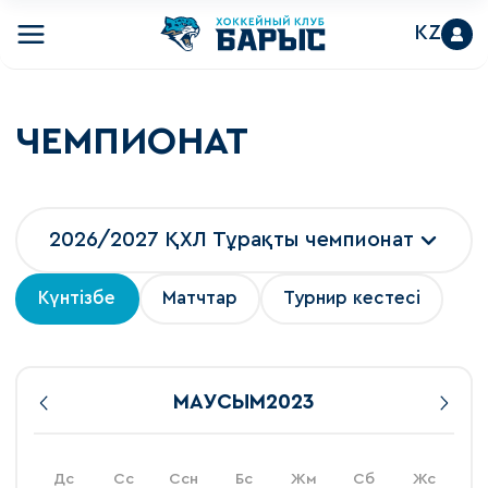
KZ
ЧЕМПИОНАТ
2026/2027 ҚХЛ Тұрақты чемпионат
Күнтізбе
Матчтар
Турнир кестесі
МАУСЫМ
2023
Дс
Сс
Ссн
Бс
Жм
Сб
Жс