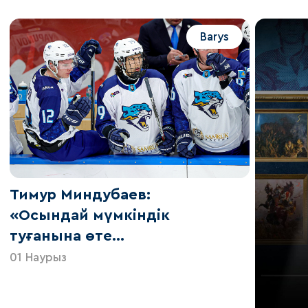
Barys
Тимур Миндубаев:
«Осындай мүмкіндік
туғанына өте
қуаныштымын»
01 Наурыз