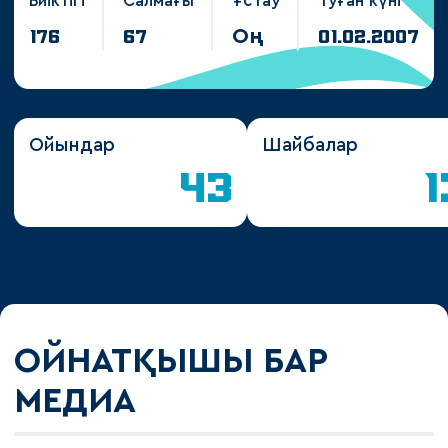
Биіктігі
Салмағы
Ұстау
Туған күні
Оң
176
67
01.02.2007
22
Ойындар
Шайбалар
43
1
ОЙНАТҚЫШЫ БАР
МЕДИА