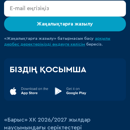
Жаңалықтарға жазылу
«Жаңалықтарға жазылу» батырмасын басу
арқылы
дербес деректеріңізді өңдеуге
келісім
бересіз.
БІЗДІҢ ҚОСЫМША
«‎Барыс»‎ ХК 2026/2027 жылдар
маусымындағы серіктестері