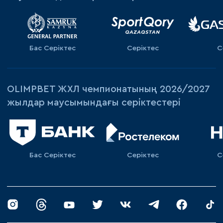
Бас Серіктес
Серіктес
С
OLIMPBET ЖХЛ чемпионатының 2026/2027
жылдар маусымындағы серіктестері
Бас Серіктес
Cеріктес
C