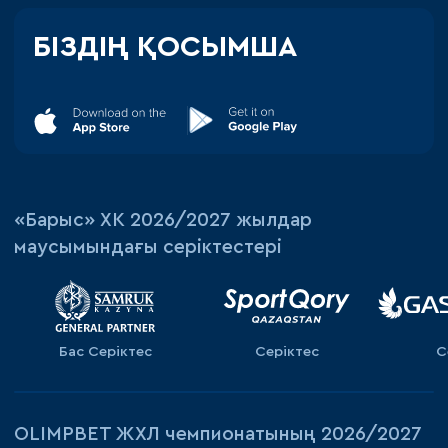
БІЗДІҢ ҚОСЫМША
«‎Барыс»‎ ХК 2026/2027 жылдар
маусымындағы серіктестері
Бас Серіктес
Серіктес
С
OLIMPBET ЖХЛ чемпионатының 2026/2027