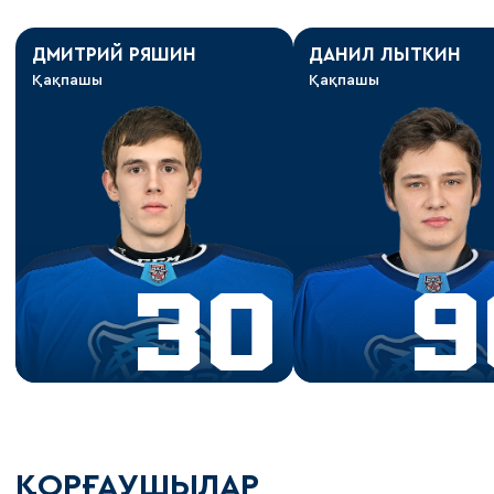
ДМИТРИЙ РЯШИН
ДАНИЛ ЛЫТКИН
Қақпашы
Қақпашы
30
9
ҚОРҒАУШЫЛАР