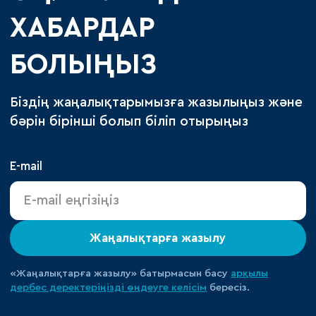
ХАБАРДАР
БОЛЫҢЫЗ
Біздің жаңалықтарымызға жазылыңыз және
бәрін бірінші болып біліп отырыңыз
E-mail
Жаңалықтарға жазылу
«Жаңалықтарға жазылу» батырмасын басу
арқылы
дербес деректеріңізді өңдеуге
келісім
бересіз.