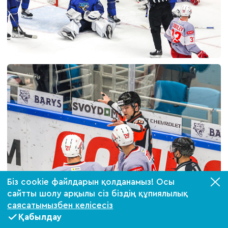
Біз cookie файлдарын қолданамыз! Осы
сайтты шолу арқылы сіз біздің құпиялылық
саясатымызбен келісесіз
Қабылдау
Билеттер
VIP-ложалар