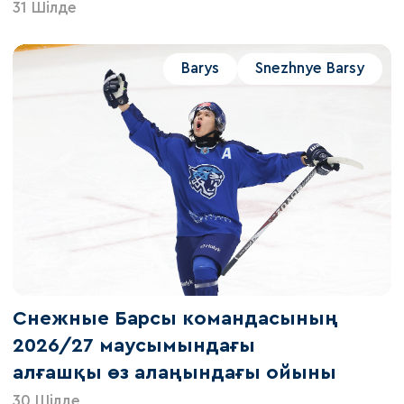
31 Шілде
Barys
Snezhnye Barsy
Снежные Барсы командасының
2026/27 маусымындағы
алғашқы өз алаңындағы ойыны
30 Шілде