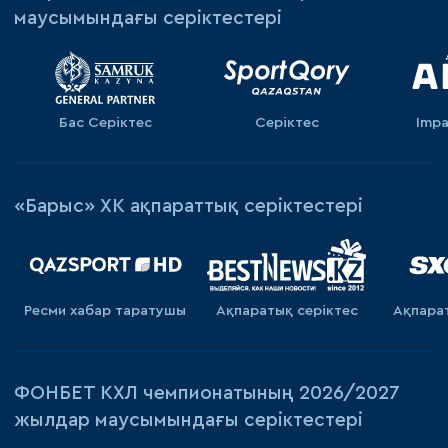
маусымындағы серіктестері
Бас Серіктес
Серіктес
Impa
«Барыс» ХК ақпараттық серіктестері
Ресми хабар таратушы
Ақпаратық серiктес
Ақпара
ФОНБЕТ КХЛ чемпионатының 2026/2027
жылдар маусымындағы серіктестері