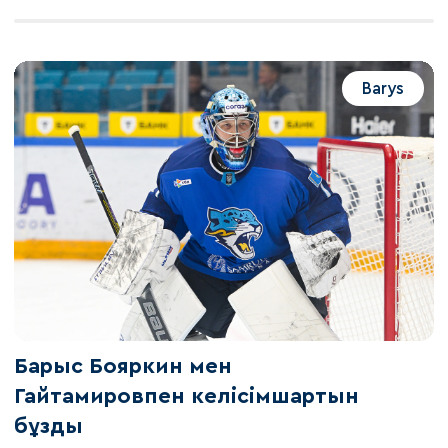
Barys
Барыс Бояркин мен
Гайтамировпен келісімшартын
бұзды