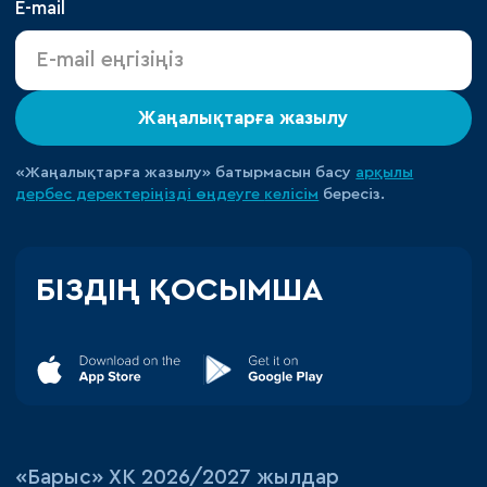
E-mail
Жаңалықтарға жазылу
«Жаңалықтарға жазылу» батырмасын басу
арқылы
дербес деректеріңізді өңдеуге
келісім
бересіз.
БІЗДІҢ ҚОСЫМША
«‎Барыс»‎ ХК 2026/2027 жылдар