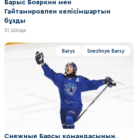
Барыс Бояркин мен
Гайтамировпен келісімшартын
бұзды
31 Шілде
Barys
Snezhnye Barsy
Снежные Барсы командасының