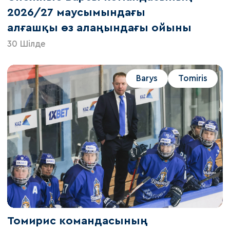
2026/27 маусымындағы
алғашқы өз алаңындағы ойыны
30 Шілде
Barys
Tomiris
Томирис командасының