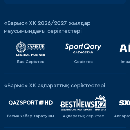
«‎Барыс»‎ ХК 2026/2027 жылдар
маусымындағы серіктестері
Бас Серіктес
Серіктес
Impa
«Барыс» ХК ақпараттық серіктестері
Ресми хабар таратушы
Ақпаратық серiктес
Ақпара