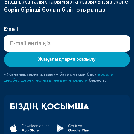
Біздің жаңалықтарымызға жазылыңыз және
бәрін бірінші болып біліп отырыңыз
E-mail
Жаңалықтарға жазылу
«Жаңалықтарға жазылу» батырмасын басу
арқылы
дербес деректеріңізді өңдеуге
келісім
бересіз.
БІЗДІҢ ҚОСЫМША