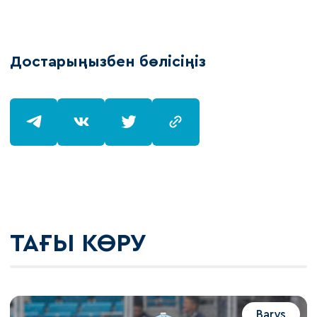
Достарыңызбен бөлісіңіз
ТАҒЫ КӨРУ
Barys