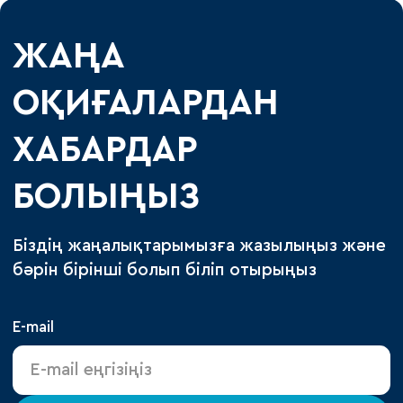
ЖАҢА
ОҚИҒАЛАРДАН
ХАБАРДАР
БОЛЫҢЫЗ
Біздің жаңалықтарымызға жазылыңыз және
бәрін бірінші болып біліп отырыңыз
E-mail