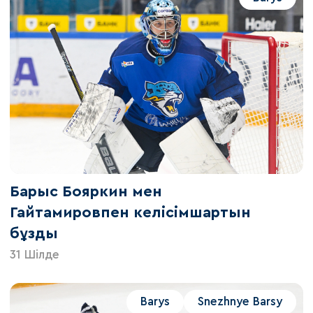
Барыс Бояркин мен
Гайтамировпен келісімшартын
бұзды
31 Шілде
Barys
Snezhnye Barsy