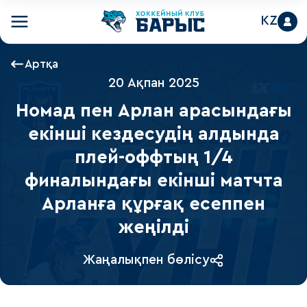
KZ
Артқа
20 Ақпан 2025
Номад пен Арлан арасындағы
екінші кездесудің алдында
плей-оффтың 1/4
финалындағы екінші матчта
Арланға құрғақ есеппен
жеңілді
Жаңалықпен бөлісу