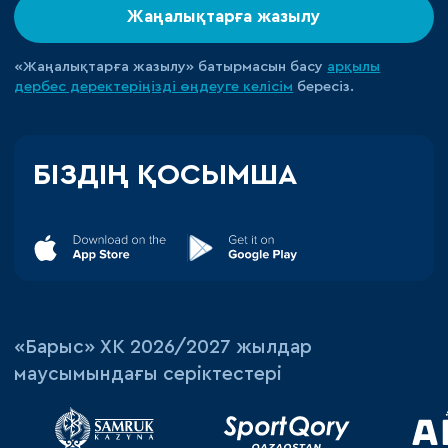
Жаңалықтарға жазылу
«Жаңалықтарға жазылу» батырмасын басу
арқылы
дербес деректеріңізді өңдеуге
келісім
бересіз.
БІЗДІҢ ҚОСЫМША
«‎Барыс»‎ ХК 2026/2027 жылдар
маусымындағы серіктестері