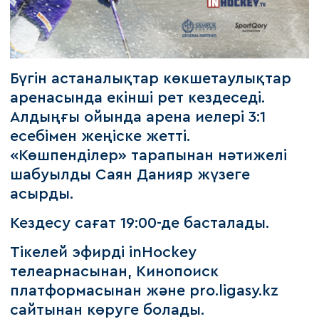
Бүгін астаналықтар көкшетаулықтар
аренасында екінші рет кездеседі.
Алдыңғы ойында арена иелері 3:1
есебімен жеңіске жетті.
«Көшпенділер» тарапынан нәтижелі
шабуылды Саян Данияр жүзеге
асырды.
Кездесу сағат 19:00-де басталады.
Тікелей эфирді inHockey
телеарнасынан, Кинопоиск
платформасынан және pro.ligasy.kz
сайтынан көруге болады.