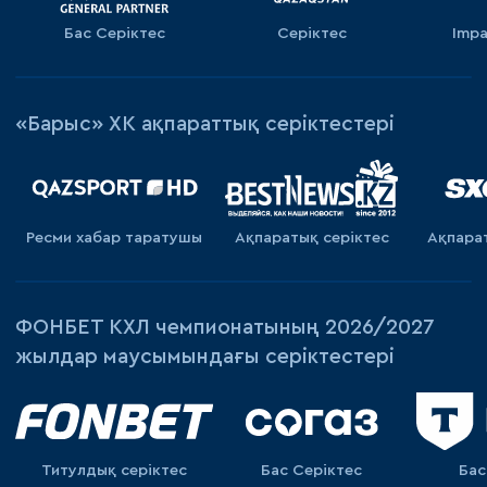
Бас Серіктес
Серіктес
Impa
«Барыс» ХК ақпараттық серіктестері
Ресми хабар таратушы
Ақпаратық серiктес
Ақпара
ФОНБЕТ КХЛ чемпионатының 2026/2027
жылдар маусымындағы серіктестері
Титулдық серіктес
Бас Серіктес
Бас