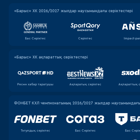
«‎Барыс»‎ ХК 2026/2027 жылдар маусымындағы серіктестері
Бас Серіктес
Серіктес
Impact-pa
«Барыс» ХК ақпараттық серіктестері
Ресми хабар таратушы
Ақпаратық серiктес
Ақпараттық с
ФОНБЕТ КХЛ чемпионатының 2026/2027 жылдар маусымындағы 
Титулдық серіктес
Бас Серіктес
Бас Сері