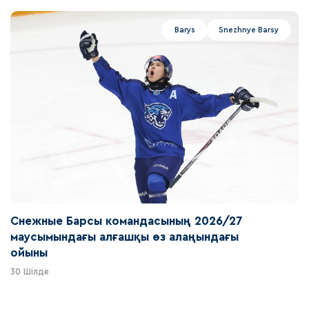
Barys
Snezhnye Barsy
Снежные Барсы командасының 2026/27
маусымындағы алғашқы өз алаңындағы
ойыны
30 Шілде