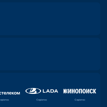
еріктес
Серіктес
Серіктес