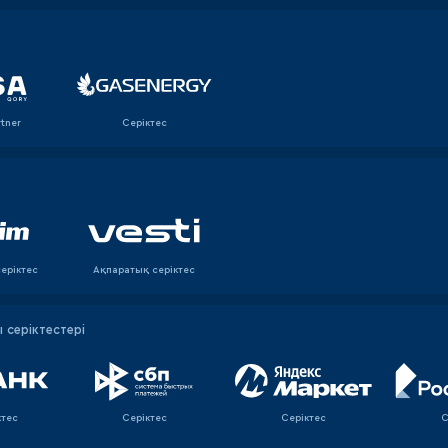
rtner
Серіктес
еріктес
Ақпаратық серiктес
серіктестері
ктес
Серіктес
Серіктес
С