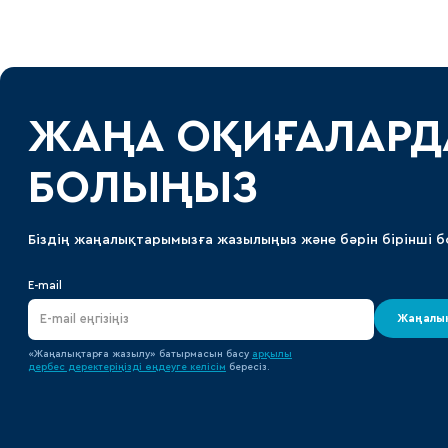
ЖАҢА ОҚИҒАЛАРД
БОЛЫҢЫЗ
Біздің жаңалықтарымызға жазылыңыз және бәрін бірінші б
E-mail
Жаңалық
«Жаңалықтарға жазылу» батырмасын басу
арқылы
дербес деректеріңізді өңдеуге
келісім
бересіз.