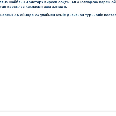
лғыз шайбаны Аристарх Киреев соқты. Ал «Толпарға» қарсы ой
қтар қарсылас қақпасын аша алмады.
арсы» 54 ойында 23 ұпаймен Күміс дивизион турнирлік кестес