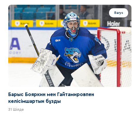
Barys
Барыс Бояркин мен Гайтамировпен
келісімшартын бұзды
31 Шілде