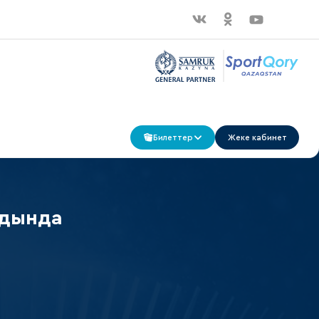
Билеттер
Жеке кабинет
лдында