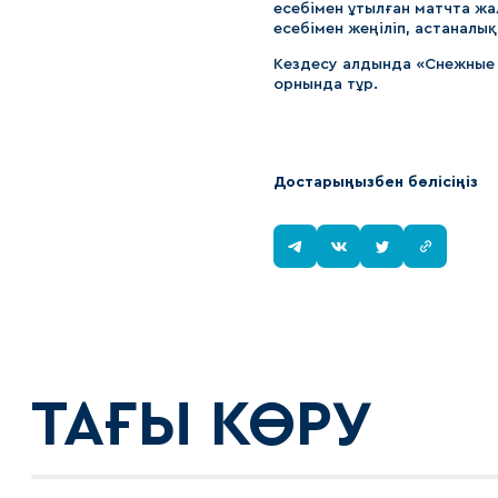
есебімен ұтылған матчта жа
есебімен жеңіліп, астаналы
Кездесу алдында «Снежные Б
орнында тұр.
Достарыңызбен бөлісіңіз
ТАҒЫ КӨРУ