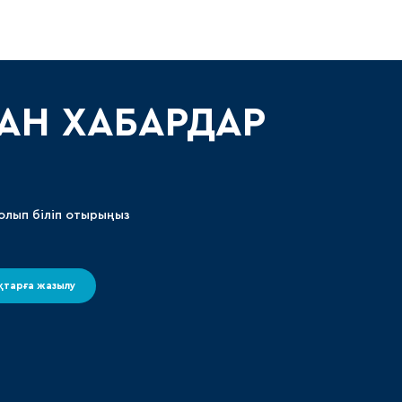
АН ХАБАРДАР
олып біліп отырыңыз
тарға жазылу