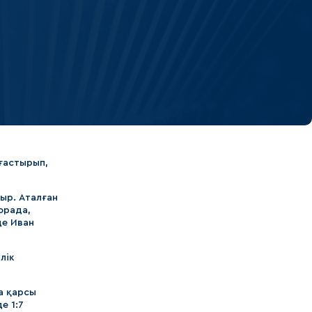
ғастырып,
ыр. Аталған
орада,
де Иван
лік
а қарсы
е 1:7