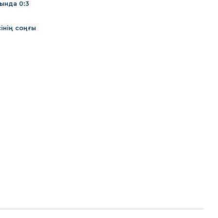
ында 0:3
інің соңғы