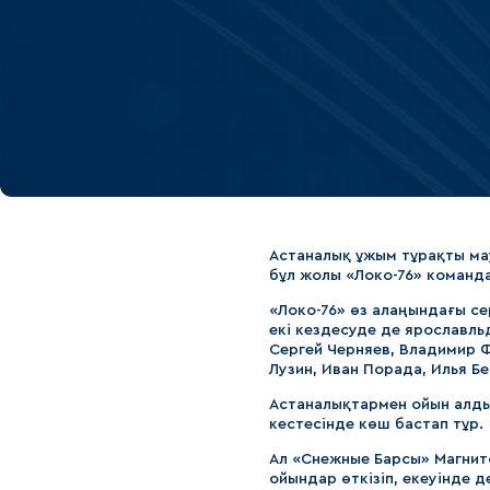
Локомотив
Северсталь
ЦСКА
Шанхайские Драконы
Астаналық ұжым тұрақты ма
бұл жолы «Локо-76» команд
«Локо-76» өз алаңындағы с
екі кездесуде де ярославльд
Сергей Черняев, Владимир Ф
Лузин, Иван Порада, Илья Б
Астаналықтармен ойын алдын
кестесінде көш бастап тұр.
Ал «Снежные Барсы» Магнит
ойындар өткізіп, екеуінде 