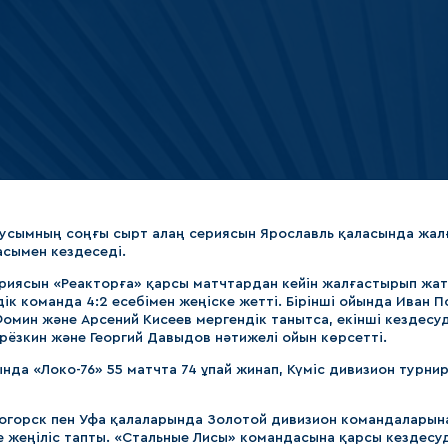
Амур
Барыс
Салават Юлаев
Сибирь
усымның соңғы сырт алаң сериясын Ярославль қаласында жал
асымен кездеседі.
ериясын «Реакторға» қарсы матчтардан кейін жалғастырып жат
ік команда 4:2 есебімен жеңіске жетті. Бірінші ойында Иван П
омин және Арсений Кисеев мергендік танытса, екінші кездесу
ерёзкин және Георгий Давыдов нәтижелі ойын көрсетті.
да «Локо-76» 55 матчта 74 ұпай жинап, Күміс дивизион турнир
огорск пен Уфа қалаларында Золотой дивизион командаларын
де жеңіліс тапты. «Стальные Лисы» командасына қарсы кездесуд