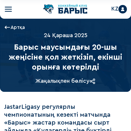
KZ
Артқа
24 Қараша 2025
Барыс маусымдағы 20-шы
жеңісіне қол жеткізіп, екінші
орынға көтерілді
Жаңалықпен бөлісу
JastarLigasy регулярлы
чемпионатының кезекті матчында
«Барыс» жастар командасы сырт
айдында «Құлагерді» тізе бүктірді.