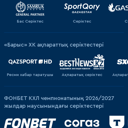
Бас Серіктес
Серіктес
С
«Барыс» ХК ақпараттық серіктестері
Ресми хабар таратушы
Ақпаратық серiктес
Ақпара
ФОНБЕТ КХЛ чемпионатының 2026/2027
жылдар маусымындағы серіктестері