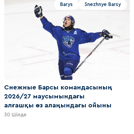
Barys
Snezhnye Barsy
Снежные Барсы командасының
2026/27 маусымындағы
алғашқы өз алаңындағы ойыны
30 Шілде