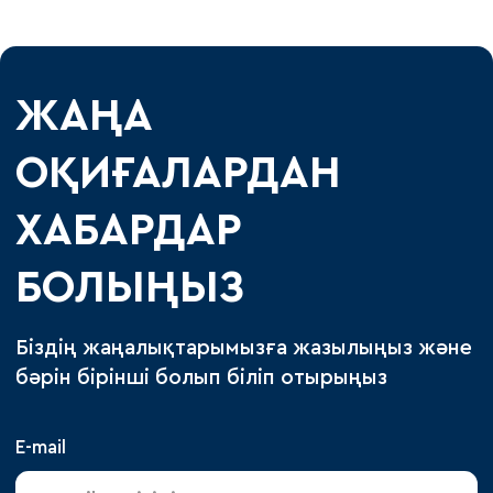
ЖАҢА
ОҚИҒАЛАРДАН
ХАБАРДАР
БОЛЫҢЫЗ
Біздің жаңалықтарымызға жазылыңыз және
бәрін бірінші болып біліп отырыңыз
E-mail