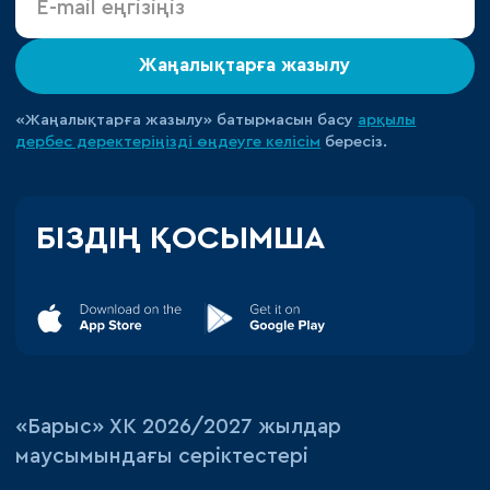
Жаңалықтарға жазылу
«Жаңалықтарға жазылу» батырмасын басу
арқылы
дербес деректеріңізді өңдеуге
келісім
бересіз.
БІЗДІҢ ҚОСЫМША
«‎Барыс»‎ ХК 2026/2027 жылдар
маусымындағы серіктестері