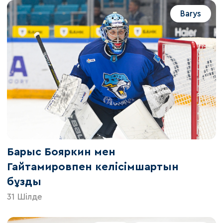
Barys
Барыс Бояркин мен
Гайтамировпен келісімшартын
бұзды
31 Шілде