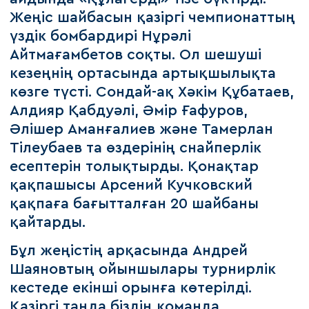
Жеңіс шайбасын қазіргі чемпионаттың
үздік бомбардирі Нұрәлі
Айтмағамбетов соқты. Ол шешуші
кезеңнің ортасында артықшылықта
көзге түсті. Сондай-ақ Хәкім Құбатаев,
Алдияр Қабдуәлі, Әмір Ғафуров,
Әлішер Аманғалиев және Тамерлан
Тілеубаев та өздерінің снайперлік
есептерін толықтырды. Қонақтар
қақпашысы Арсений Кучковский
қақпаға бағытталған 20 шайбаны
қайтарды.
Бұл жеңістің арқасында Андрей
Шаяновтың ойыншылары турнирлік
кестеде екінші орынға көтерілді.
Қазіргі таңда біздің команда