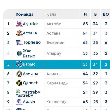
Команда
Қала
И
В
ВО
Ақтөбе
1
Ақтөбе
65
34
3
Астана
2
Астана
64
34
3
Торпедо
3
Өскемен
63
35
6
Жас
4
Атырау
53
35
2
Батыр
Барыс
5
53
34
2
Алматы
6
Алматы
64
32
1
Qarmet
7
Қарағанды
54
29
3
Yastreby
8
54
29
3
Арлан
9
Көкшетау
48
23
3