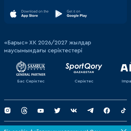
«‎Барыс»‎ ХК 2026/2027 жылдар
маусымындағы серіктестері
Бас Серіктес
Серіктес
Impa