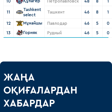
Құлагер
10
Петропавловск
48
8
1
Tashkent
11
Ташкент
46
8
1
select
Мұнайшы
12
Павлодар
46
5
0
Горняк
13
Рудный
46
5
0
ЖАҢА
ОҚИҒАЛАРДАН
ХАБАРДАР