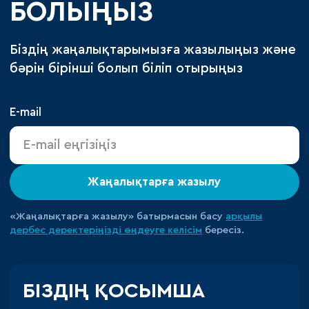
БОЛЫҢЫЗ
Біздің жаңалықтарымызға жазылыңыз және
бәрін бірінші болып біліп отырыңыз
E-mail
Жаңалықтарға жазылу
«Жаңалықтарға жазылу» батырмасын басу
арқылы
дербес деректеріңізді өңдеуге
келісім
бересіз.
БІЗДІҢ ҚОСЫМША