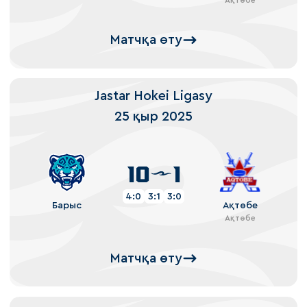
Матчқа өту
Jastar Hokei Ligasy
25 қыр 2025
10
1
4:0
3:1
3:0
Барыс
Ақтөбе
Ақтөбе
Матчқа өту