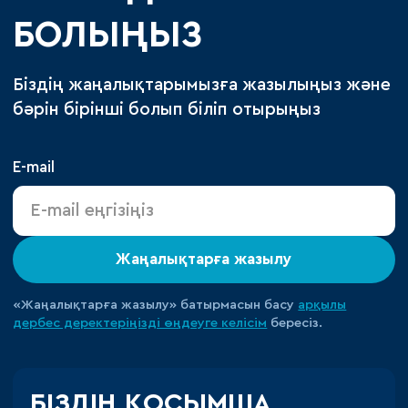
БОЛЫҢЫЗ
Біздің жаңалықтарымызға жазылыңыз және
бәрін бірінші болып біліп отырыңыз
E-mail
Жаңалықтарға жазылу
«Жаңалықтарға жазылу» батырмасын басу
арқылы
дербес деректеріңізді өңдеуге
келісім
бересіз.
БІЗДІҢ ҚОСЫМША