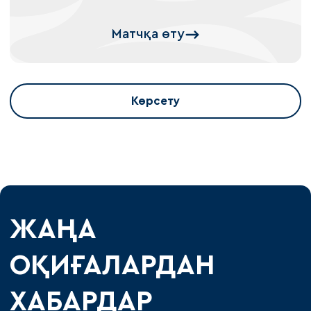
Матчқа өту
Көрсету
ЖАҢА
ОҚИҒАЛАРДАН
ХАБАРДАР