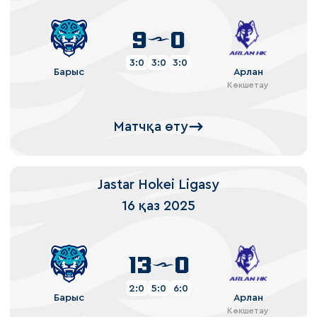
9
0
3:0
3:0
3:0
Барыс
Арлан
Көкшетау
Матчқа өту
Jastar Hokei Ligasy
16 қаз 2025
13
0
2:0
5:0
6:0
Барыс
Арлан
Көкшетау