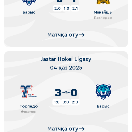
2:0
1:0
2:1
Барыс
Мұнайшы
Павлодар
Матчқа өту
Jastar Hokei Ligasy
04 қаз 2025
3
0
1:0
0:0
2:0
Торпедо
Барыс
Өскемен
Матчқа өту