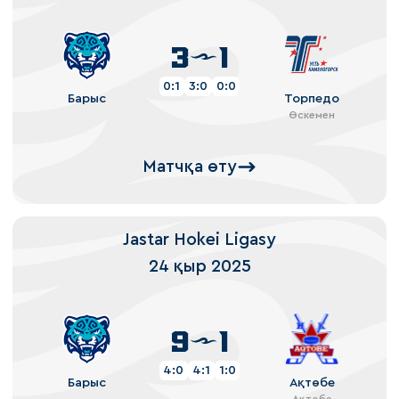
3
1
0:1
3:0
0:0
Барыс
Торпедо
Өскемен
Матчқа өту
Jastar Hokei Ligasy
24 қыр 2025
9
1
4:0
4:1
1:0
Барыс
Ақтөбе
Ақтөбе