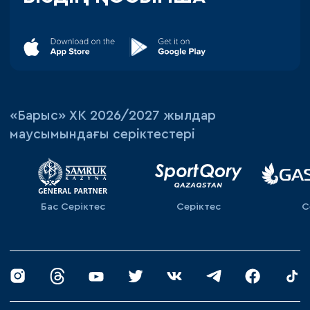
«‎Барыс»‎ ХК 2026/2027 жылдар
маусымындағы серіктестері
Бас Серіктес
Серіктес
С