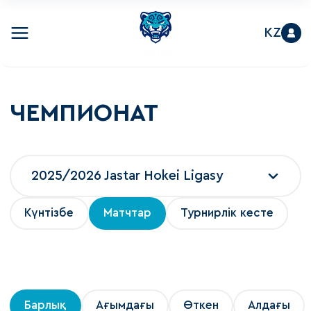
KZ
ЧЕМПИОНАТ
2025/2026 Jastar Hokei Ligasy
Күнтізбе
Матчтар
Турнирлік кесте
Барлық
Ағымдағы
Өткен
Алдағы