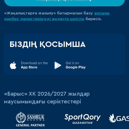
«Жаңалықтарға жазылу» батырмасын басу
арқылы
дербес деректеріңізді өңдеуге
келісім
бересіз.
БІЗДІҢ ҚОСЫМША
«‎Барыс»‎ ХК 2026/2027 жылдар
маусымындағы серіктестері