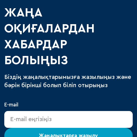
ЖАҢА
ОҚИҒАЛАРДАН
ХАБАРДАР
БОЛЫҢЫЗ
Біздің жаңалықтарымызға жазылыңыз және
бәрін бірінші болып біліп отырыңыз
E-mail
Жаңалықтарға жазылу