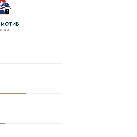
ОМОТИВ
славль