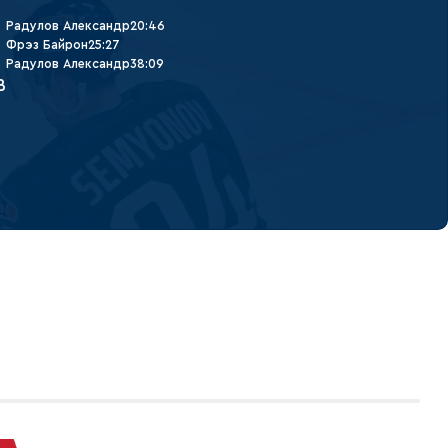
Радулов Александр
20:46
Фрэз Байрон
25:27
Радулов Александр
38:09
В