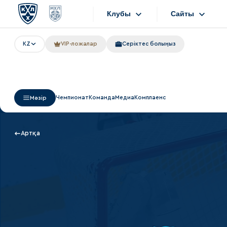
Клубы
Сайты
KZ
VIP-ложалар
Серіктес болыңыз
Конференция «Запад»
Сайты
Дивизион Боброва
Лада
Видеотранс
Чемпионат
Команда
Медиа
Комплаенс
Мәзір
СКА
Хайлайты
Спартак
Текстовые т
Артқа
Торпедо
Интернет-ма
ХК Сочи
Фотобанк
Дивизион Тарасова
Динамо Мн
Приложен
Динамо М