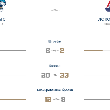
ЫС
ЛОК
на
Яро
Штрафы
6
2
Броски
20
33
Блокированные броски
12
8