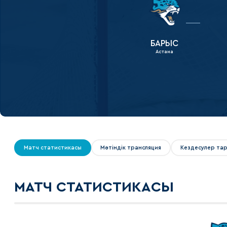
Локомотив
Северсталь
ЦСКА
БАРЫС
Астана
Шанхайские Драконы
Матч статистикасы
Мәтіндік трансляция
Кездесулер та
МАТЧ СТАТИСТИКАСЫ