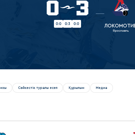
0
3
Амур
Барыс
Салават Юлаев
0:0
0:3
0:0
ЛОКОМОТИ
Ярославль
Сибирь
рихы
Сәйкестік туралы есеп
Құрылым
Медиа