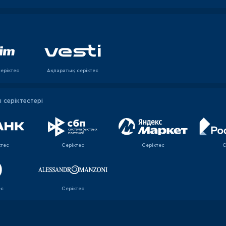
еріктес
Ақпаратық серiктес
серіктестері
ктес
Серіктес
Серіктес
С
ес
Серіктес