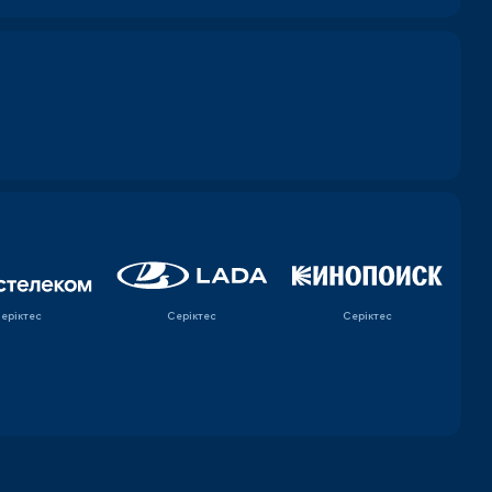
еріктес
Серіктес
Серіктес