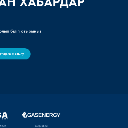
АН ХАБАРДАР
олып біліп отырыңыз
тарға жазылу
rtner
Серіктес