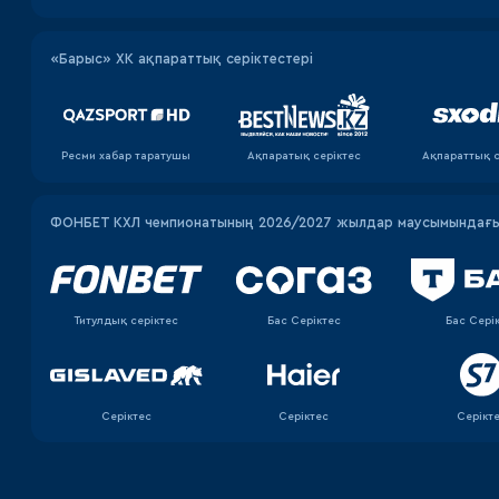
«Барыс» ХК ақпараттық серіктестері
Ресми хабар таратушы
Ақпаратық серiктес
Ақпараттық с
ФОНБЕТ КХЛ чемпионатының 2026/2027 жылдар маусымындағы 
Титулдық серіктес
Бас Серіктес
Бас Сері
Серіктес
Серіктес
Серікт