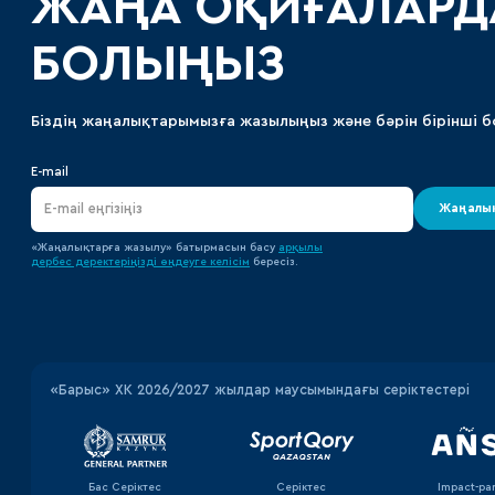
ЖАҢА ОҚИҒАЛАРД
БОЛЫҢЫЗ
Біздің жаңалықтарымызға жазылыңыз және бәрін бірінші б
E-mail
Жаңалық
«Жаңалықтарға жазылу» батырмасын басу
арқылы
дербес деректеріңізді өңдеуге
келісім
бересіз.
«‎Барыс»‎ ХК 2026/2027 жылдар маусымындағы серіктестері
Бас Серіктес
Серіктес
Impact-pa