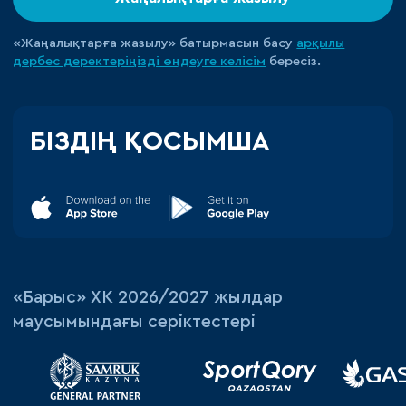
«Жаңалықтарға жазылу» батырмасын басу
арқылы
дербес деректеріңізді өңдеуге
келісім
бересіз.
БІЗДІҢ ҚОСЫМША
«‎Барыс»‎ ХК 2026/2027 жылдар
маусымындағы серіктестері