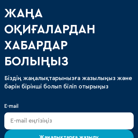
ЖАҢА
ОҚИҒАЛАРДАН
ХАБАРДАР
БОЛЫҢЫЗ
Біздің жаңалықтарымызға жазылыңыз және
бәрін бірінші болып біліп отырыңыз
E-mail
Жаңалықтарға жазылу