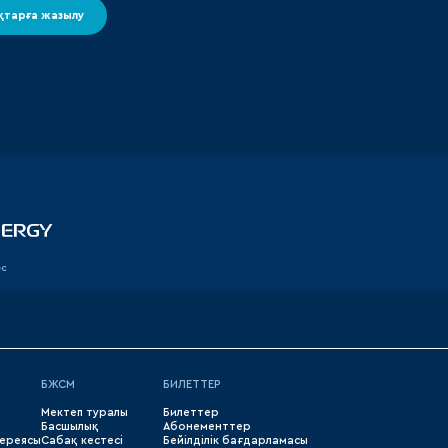
тарға жазылу
ес
БЖСМ
БИЛЕТТЕР
Мектеп туралы
Билеттер
Басшылық
Абонементтер
лереясы
Сабақ кестесі
Бейілділік бағдарламасы