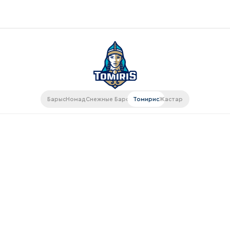
Конференция «Восток»
Дивизион Харламова
Автомобилист
ляции
Барыс
Номад
Снежные Барсы
Томирис
Жастар
Ак Барс
Металлург Мг
рансляции
Нефтехимик
газин
Трактор
Дивизион Чернышева
Авангард
ие КХЛ
Адмирал