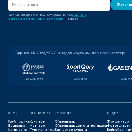
Жаңалық
«Жаңалықтарға жазылу» батырмасын басу
арқылы
дербес деректеріңізді өңдеуге
келісім
бересіз.
«‎Барыс»‎ ХК 2026/2027 жылдар маусымындағы серіктестері
Бас Серіктес
Серіктес
Серікт
КЛУБ
ЧЕМПИОНАТ
КОМАНДА
МЕДИА
Клуб тарихы
Күнтізбе
Ойыншылар
Жаңалықтар
Басшылық
Матчтар
Ойыншылардың статистикасы
Фотогалерея
Комплаенс
Турнирлік тор
Бапкерлер құрамы
Бейнебаян га