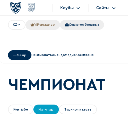
Клубы
Сайты
KZ
VIP-ложалар
Серіктес болыңыз
Конференция «Запад»
Сайты
Дивизион Боброва
Лада
Видеотранс
Чемпионат
Команда
Медиа
Комплаенс
Мәзір
СКА
Хайлайты
Спартак
Текстовые т
Торпедо
ЧЕМПИОНАТ
Интернет-ма
ХК Сочи
Фотобанк
Дивизион Тарасова
Күнтізбе
Матчтар
Турнирлік кесте
Динамо Мн
Приложен
Динамо М