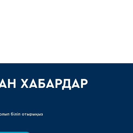
Амур
Барыс
Салават Юлаев
Сибирь
АН ХАБАРДАР
олып біліп отырыңыз