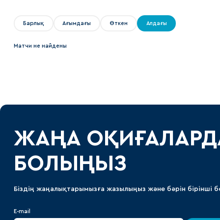
Локомотив
Северсталь
Барлық
Ағымдағы
Өткен
Алдағы
ЦСКА
Матчи не найдены
Шанхайские Драконы
ЖАҢА ОҚИҒАЛАРД
БОЛЫҢЫЗ
Біздің жаңалықтарымызға жазылыңыз және бәрін бірінші б
E-mail