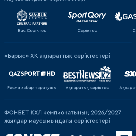
Бас Серіктес
Серіктес
С
«Барыс» ХК ақпараттық серіктестері
Ресми хабар таратушы
Ақпаратық серiктес
Ақпара
ФОНБЕТ КХЛ чемпионатының 2026/2027
жылдар маусымындағы серіктестері