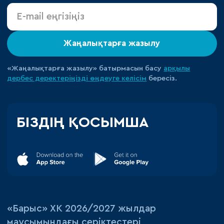
Жаңалықтарға жазылу
«Жаңалықтарға жазылу» батырмасын басу
арқылы
дербес деректеріңізді өңдеуге
келісім
бересіз.
БІЗДІҢ ҚОСЫМША
«‎Барыс»‎ ХК 2026/2027 жылдар
маусымындағы серіктестері