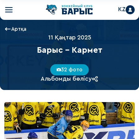
KZ
Артқа
11 Қаңтар 2025
Барыс - Кармет
32 фото
Альбомды бөлісу