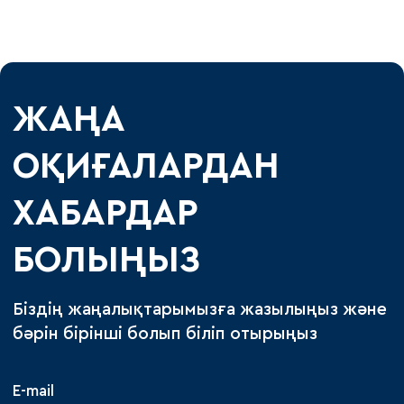
ЖАҢА
ОҚИҒАЛАРДАН
ХАБАРДАР
БОЛЫҢЫЗ
Біздің жаңалықтарымызға жазылыңыз және
бәрін бірінші болып біліп отырыңыз
E-mail