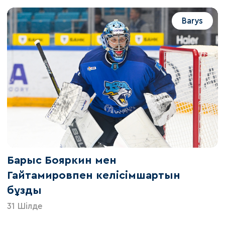
Barys
Барыс Бояркин мен
Гайтамировпен келісімшартын
бұзды
31 Шілде