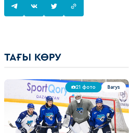
ТАҒЫ КӨРУ
21 фото
Barys