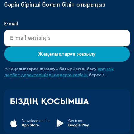
бәрін бірінші болып біліп отырыңыз
E-mail
Жаңалықтарға жазылу
«Жаңалықтарға жазылу» батырмасын басу
арқылы
дербес деректеріңізді өңдеуге
келісім
бересіз.
БІЗДІҢ ҚОСЫМША