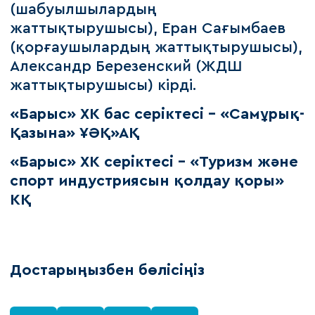
(шабуылшылардың
жаттықтырушысы), Еран Сағымбаев
(қорғаушылардың жаттықтырушысы),
Александр Березенский (ЖДШ
жаттықтырушысы) кірді.
«Барыс» ХК бас серіктесі – «Самұрық-
Қазына» ҰӘҚ»АҚ
«Барыс» ХК серіктесі – «Туризм және
спорт индустриясын қолдау қоры»
КҚ
Достарыңызбен бөлісіңіз