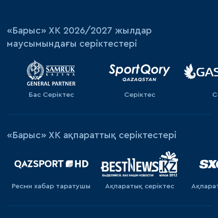
«‎Барыс»‎ ХК 2026/2027 жылдар
маусымындағы серіктестері
Бас Серіктес
Серіктес
С
«Барыс» ХК ақпараттық серіктестері
Ресми хабар таратушы
Ақпаратық серiктес
Ақпара