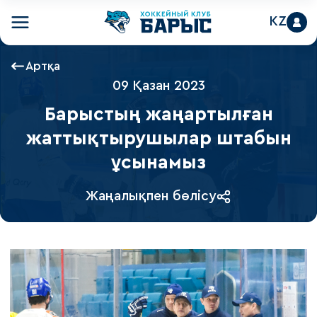
KZ
Артқа
09 Қазан 2023
Барыстың жаңартылған
жаттықтырушылар штабын
ұсынамыз
Жаңалықпен бөлісу