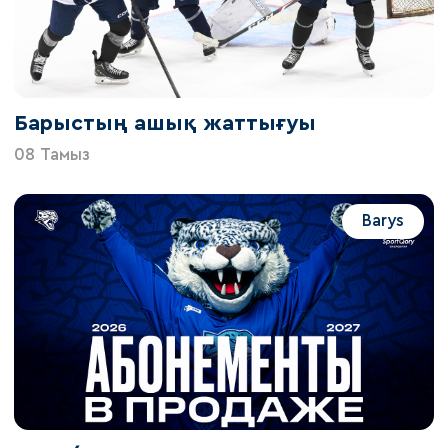
Барыстың ашық жаттығуы
08 Тамыз
Barys