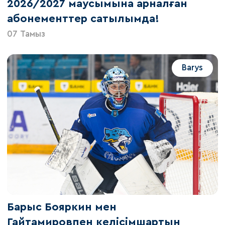
2026/2027 маусымына арналған
абонементтер сатылымда!
07 Тамыз
Barys
Барыс Бояркин мен
Гайтамировпен келісімшартын