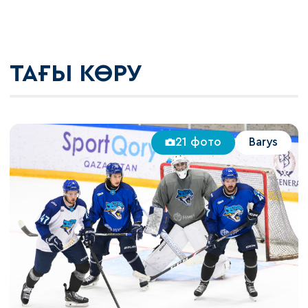
ТАҒЫ КӨРУ
21 фото
Barys