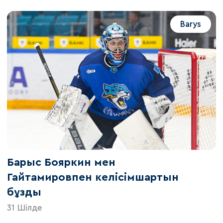
Barys
Барыс Бояркин мен
Гайтамировпен келісімшартын
бұзды
31 Шілде