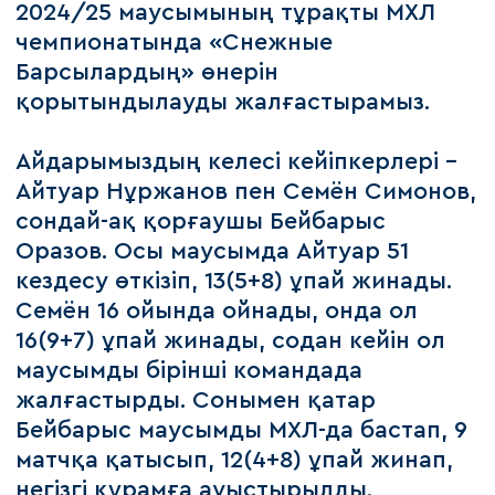
2024/25 маусымының тұрақты МХЛ
чемпионатында «Снежные
Барсылардың» өнерін
қорытындылауды жалғастырамыз.
Айдарымыздың келесі кейіпкерлері -
Айтуар Нұржанов пен Семён Симонов,
сондай-ақ қорғаушы Бейбарыс
Оразов. Осы маусымда Айтуар 51
кездесу өткізіп, 13(5+8) ұпай жинады.
Семён 16 ойында ойнады, онда ол
16(9+7) ұпай жинады, содан кейін ол
маусымды бірінші командада
жалғастырды. Сонымен қатар
Бейбарыс маусымды МХЛ-да бастап, 9
матчқа қатысып, 12(4+8) ұпай жинап,
негізгі құрамға ауыстырылды.