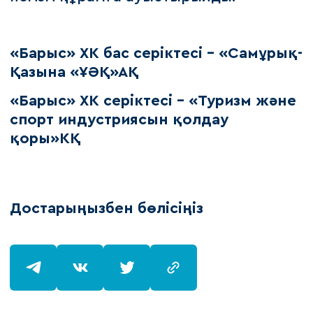
«Барыс» ХК бас серіктесі – «Самұрық-
Қазына «ҰӘҚ»АҚ
«Барыс» ХК серіктесі – «Туризм және
спорт индустриясын қолдау
қоры»КҚ
Достарыңызбен бөлісіңіз