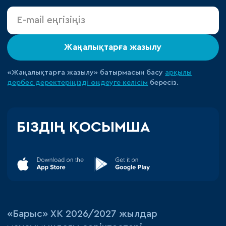
Жаңалықтарға жазылу
«Жаңалықтарға жазылу» батырмасын басу
арқылы
дербес деректеріңізді өңдеуге
келісім
бересіз.
БІЗДІҢ ҚОСЫМША
«‎Барыс»‎ ХК 2026/2027 жылдар