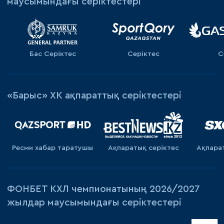
маусымындағы серіктестері
Бас Серіктес
Серіктес
С
«Барыс» ХК ақпараттық серіктестері
Ресми хабар таратушы
Ақпаратық серiктес
Ақпара
ФОНБЕТ КХЛ чемпионатының 2026/2027
жылдар маусымындағы серіктестері