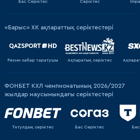
Бас Серіктес
Серіктес
Impa
«Барыс» ХК ақпараттық серіктестері
Ресми хабар таратушы
Ақпаратық серiктес
Ақпара
ФОНБЕТ КХЛ чемпионатының 2026/2027
жылдар маусымындағы серіктестері
Титулдық серіктес
Бас Серіктес
Бас