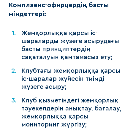
Комплаенс-офирцердің басты
міндеттері:
Жемқорлыққа қарсы іс-
шараларды жүзеге асырудағы
басты принциптердің
сақаталуын қамтамасыз ету;
Клубтағы жемқорлыққа қарсы
іс-шаралар жүйесін тиімді
жүзеге асыру;
Клуб қызметіндегі жемқорлық
тәуекелдерін анықтау, бағалау,
жемқорлыққа қарсы
мониторинг жүргізу;