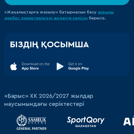
«Жаңалықтарға жазылу» батырмасын басу
арқылы
дербес деректеріңізді өңдеуге
келісім
бересіз.
БІЗДІҢ ҚОСЫМША
«‎Барыс»‎ ХК 2026/2027 жылдар
маусымындағы серіктестері