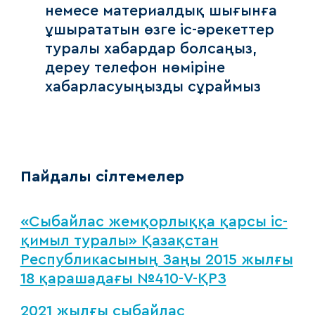
немесе материалдық шығынға
ұшырататын өзге іс-әрекеттер
туралы хабардар болсаңыз,
дереу телефон нөміріне
хабарласуыңызды сұраймыз
Пайдалы сілтемелер
«Сыбайлас жемқорлыққа қарсы іс-
қимыл туралы» Қазақстан
Республикасының Заңы 2015 жылғы
18 қарашадағы №410-V-ҚРЗ
2021 жылғы сыбайлас