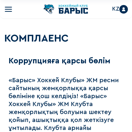
KZ
КОМПЛАЕНС
Коррупцияға қарсы бөлім
«Барыс» Хоккей Клубы» ЖМ ресми
сайтының жемқорлыққа қарсы
бөліміне қош келдіңіз! «Барыс»
Хоккей Клубы» ЖМ Клубта
жемқорлықтың болуына шектеу
қойып, ашықтыққа қол жеткізуге
ұмтылады. Клубта арнайы