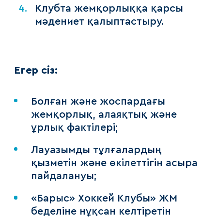
Клубта жемқорлыққа қарсы
мәдениет қалыптастыру.
Егер сіз:
Болған және жоспардағы
жемқорлық, алаяқтық және
ұрлық фактілері;
Лауазымды тұлғалардың
қызметін және өкілеттігін асыра
пайдалануы;
«Барыс» Хоккей Клубы» ЖМ
беделіне нұқсан келтіретін